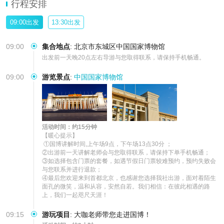
行程安排
09:00出发
13:30出发
09:00
集合地点
:
北京市东城区中国国家博物馆
出发前一天晚20点左右导游与您取得联系，请保持手机畅通。
09:00
游览景点
:
中国国家博物馆
活动时间：约15分钟
【暖心提示】

 ①国博讲解时间,上午场9点，下午场13点30分 ； 

②出游前一天讲解老师会与您取得联系，请保持下单手机畅通；

③如选择包含门票的套餐，如遇节假日门票较难预约，预约失败会
与您联系并进行退款； 

④最后您欢迎来到首都北京，也感谢您选择我社出游，面对着陌生
面孔的微笑，温和从容，安然自若。我们相信：在彼此相遇的路
上，我们一起咫尺天涯！
09:15
游玩项目
:
大咖老师带您走进国博！