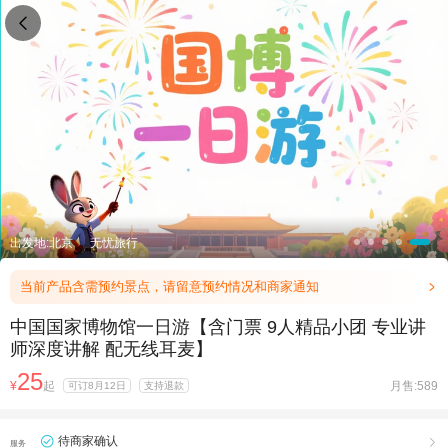

出发地:北京
无忧旅行
当前产品含需预约景点，请留意预约情况和商家通知

中国国家博物馆一日游【含门票 9人精品小团 专业讲
师深度讲解 配无线耳麦】
25
¥
起
月售:589
可订8月12日
支持退款
待商家确认

服务