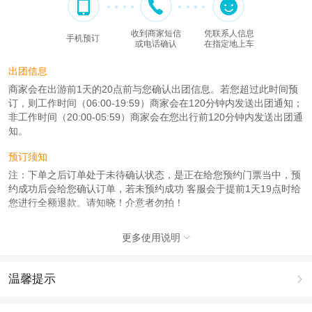
收到商家短信
凭联系人信息
手机预订
或电话确认
在指定地上车
出团信息
商家会在出游前1天的20点前与您确认出团信息。若您超过此时间预
订，则工作时间（06:00-19:59）商家会在120分钟内发送出团通知；
非工作时间（20:00-05:59）商家会在您出行前120分钟内发送出团通
知。
预订须知
注：下单之后订单处于未待确认状态，是正在给您预约门票当中，预
约成功后会给您确认订单，若未预约成功 客服会于提前1天19点时给
您进行全额退款。请知晓！介意者勿拍！
使用说明
更多使用说明

手机电子讲解不是无线耳麦，请找客服领取。
人群说明
温馨提示

1．观众入馆须自觉接受安全检查，醉酒者、仪容不整者（包含穿着
1.去哪儿网提醒您注意人身安全，参加有一定危险性的室内或户外活
过于暴露、穿着拖鞋等）谢绝入馆；