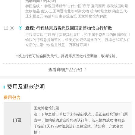
活动时间：约3小时
参团路线： 参观国博精华“古代中国”序厅 夏商西周-春秋战国时期
文物藏品 秦汉-三国两晋南北朝时期文物 明清时期文物 隋唐五代-
辽宋夏金元 稍后可自由参观游览 国家博物馆内解散
12:00
返程
:
行程结束后将您送回国家博物馆自行解散
行程结束后 可以自行参观其他展厅，拍下属于您自己的国博瞬间！

愉快的行程总是短暂的，但美好的记忆是永存的。祝愿您和家人在
今后的生活中欢愉且胜意，万事皆可期！
*以上行程可能会因为天气、路况等原因做相应调整，敬请谅解。
查看详细产品介绍

费用及退款说明
费用包含
国家博物馆门票
注：下单之后订单处于未待确认状态，是正在给您预约门票
门票
当中，预约成功后会给您确认订单，若未预约成功 客服会
于提前1天19点时给您进行全额退款。请知晓！介意者勿
拍！