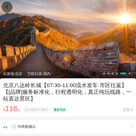

出发地:北京
万程日游-国内
北京八达岭长城【07:30-11:00流水发车·市区往返】
【[品牌]服务标准化，行程透明化，真正纯玩线路，一
站直达景区】
118
¥
起
月售:0
23:00前可订明日
退改无忧
待商家确认

服务