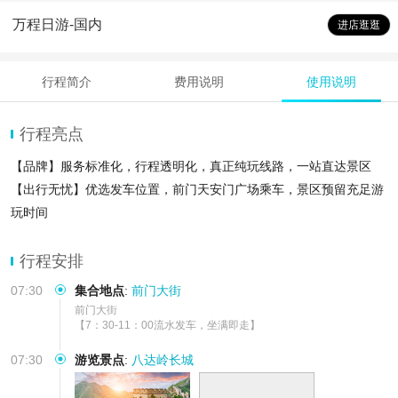
万程日游-国内
进店逛逛
行程简介
费用说明
使用说明
行程亮点
【品牌】服务标准化，行程透明化，真正纯玩线路，一站直达景区
【出行无忧】优选发车位置，前门天安门广场乘车，景区预留充足游
玩时间
【优质服务】公司自有车辆，车内整洁，全年安全无事故，出行每日
严格消
行程安排
07:30
集合地点
:
前门大街
前门大街

【7：30-11：00流水发车，坐满即走】
07:30
游览景点
:
八达岭长城