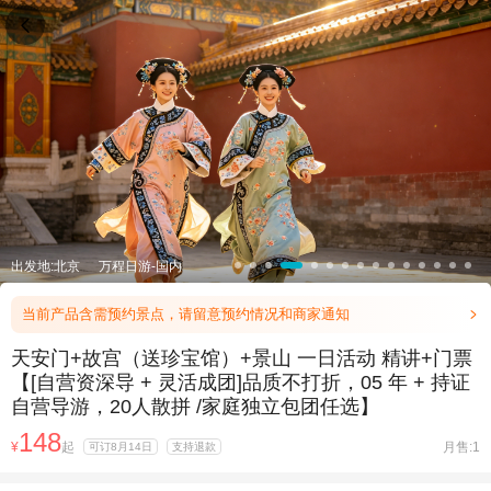

出发地:北京
万程日游-国内
当前产品含需预约景点，请留意预约情况和商家通知

天安门+故宫（送珍宝馆）+景山 一日活动 精讲+门票
【[自营资深导 + 灵活成团]品质不打折，05 年 + 持证
自营导游，20人散拼 /家庭独立包团任选】
148
¥
起
月售:1
可订8月14日
支持退款