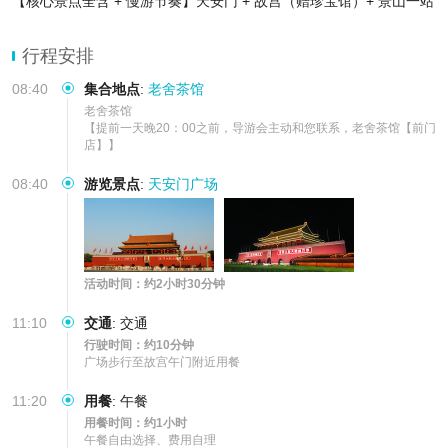
【核心景点全含 + 慢游节奏】天安门 + 故宫（赠珍宝馆）+ 景山一站
式打卡，带娃陪父母超从容
【专属耳麦 + 门票全包】免费配备无线独立耳麦，门票提前预约锁
行程安排
定，无需排队抢票，全程零隐形消
08:40
集合地点
:
老舍茶馆
老舍茶馆

【提前一天晚20：00之前，导游会主动和您联系，老舍茶馆【前门
店】】
08:40
游览景点
:
天安门广场
活动时间：约2小时30分钟
11:10
交通
:
交通
行驶时间：约10分钟
广场步行至故宫午门附近用餐
11:20
用餐
:
午餐
用餐时间：约1小时
午餐自由选择、费用自理