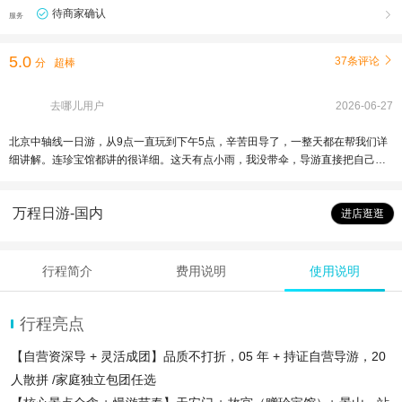
待商家确认

服务
5.0
37条评论

分
超棒
去哪儿用户
2026-06-27
北京中轴线一日游，从9点一直玩到下午5点，辛苦田导了，一整天都在帮我们详
细讲解。连珍宝馆都讲的很详细。这天有点小雨，我没带伞，导游直接把自己的
给我了，说自己用着不方便，非常敬业！令人感动，必须给好评
万程日游-国内
进店逛逛
行程简介
费用说明
使用说明
行程亮点
【自营资深导 + 灵活成团】品质不打折，05 年 + 持证自营导游，20
人散拼 /家庭独立包团任选