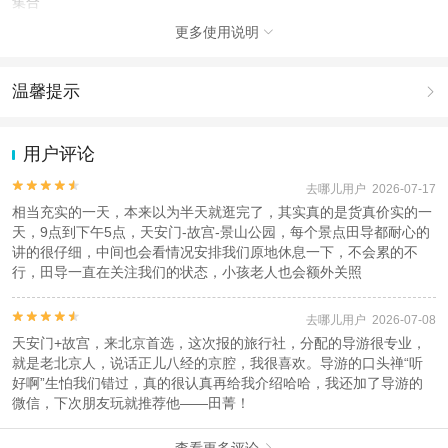
集合
更多使用说明

注意事项
成人：18周岁 – 59周岁；
儿童：17周岁（含）以下；
温馨提示

老人：60周岁（含）以上；
1.去哪儿网提醒您注意人身安全，参加有一定危险性的室内或户外活
查看：
查看工商执照信息
、
查看特许经营许可证信息
动（如跳伞、潜水、滑雪等）前，请务必仔细阅读
《风险提示》
。
用户评论
本产品由青岛驿路同行国际旅行社有限公司代理招徕，委托社为北京云游四海旅
2.为普及旅游安全知识及旅游文明公约，使您的旅程顺利圆满完成，
游服务有限公司，具体的旅游服务和操作由委托社及其有资质的地接社提供
特制定
《去哪儿网旅游安全手册》
，请您认真阅读并切实遵守。


去哪儿用户 2026-07-17
相当充实的一天，本来以为半天就逛完了，其实真的是货真价实的一
天，9点到下午5点，天安门-故宫-景山公园，每个景点田导都耐心的
讲的很仔细，中间也会看情况安排我们原地休息一下，不会累的不
行，田导一直在关注我们的状态，小孩老人也会额外关照


去哪儿用户 2026-07-08
天安门+故宫，来北京首选，这次报的旅行社，分配的导游很专业，
就是老北京人，说话正儿八经的京腔，我很喜欢。导游的口头禅“听
好啊”生怕我们错过，真的很认真再给我介绍哈哈，我还加了导游的
微信，下次朋友玩就推荐他——田菁！