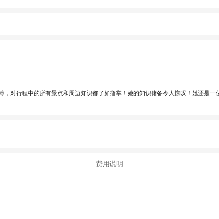
识渊博，对行程中的所有景点和周边知识都了如指掌！她的知识储备令人惊叹！她还是
费用说明