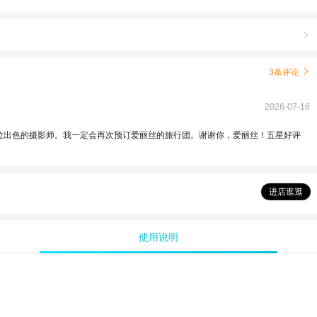

3条评论

2026-07-16
一位出色的摄影师。我一定会再次预订爱丽丝的旅行团。谢谢你，爱丽丝！五星好评
进店逛逛
使用说明