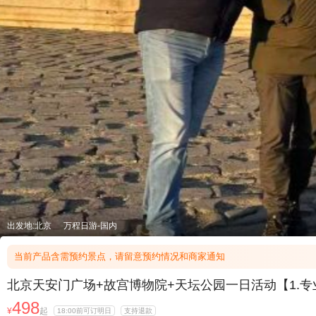
出发地:北京
万程日游-国内
当前产品含需预约景点，请留意预约情况和商家通知
北京天安门广场+故宫博物院+天坛公园一日活动【1.
498
¥
起
18:00前可订明日
支持退款