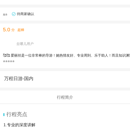
待商家确认
服务
5.0
分
超棒
去哪儿用户
🥰🥰 爱丽丝是一位非常棒的导游！她热情友好、专业周到、乐于助人！而且知
⭐️⭐️⭐️⭐️⭐️
万程日游-国内
行程简介
行程亮点
1.专业的深度讲解