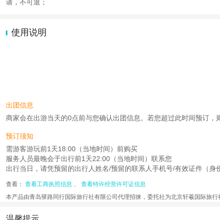
请，不可退；
使用说明
出团信息
商家会在出游当天的0点前与您确认出团信息。若您超过此时间预订，则工作时
预订须知
需游客游玩前1天18:00（当地时间）前购买
服务人员最晚会于出行前1天22:00（当地时间）联系您
出行当日，请凭预留的出行人姓名/预留的联系人手机号/有效证件（身份
查看：
查看工商执照信息
、
查看特许经营许可证信息
本产品由青岛驿路同行国际旅行社有限公司代理招徕，委托社为北京轩羲国际旅行
温馨提示