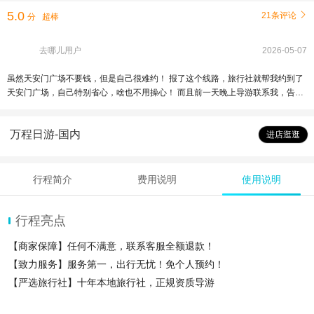
5.0
21条评论

分
超棒
去哪儿用户
2026-05-07
虽然天安门广场不要钱，但是自己很难约！ 报了这个线路，旅行社就帮我约到了
天安门广场，自己特别省心，啥也不用操心！ 而且前一天晚上导游联系我，告诉
我注意事项，能带啥！不能带啥！怎么样可以快速通过安检！ 经过导游的指导，
我们过安检也没排多久！没有网上说的那么夸张！ 终于带家人来到了祖国的心
万程日游-国内
脏！ 真心想说一句！我爱你中国！ 特别推荐这个旅行社的行程！ 省心！省力！
进店逛逛
行程简介
费用说明
使用说明
行程亮点
【商家保障】任何不满意，联系客服全额退款！
【致力服务】服务第一，出行无忧！免个人预约！
【严选旅行社】十年本地旅行社，正规资质导游