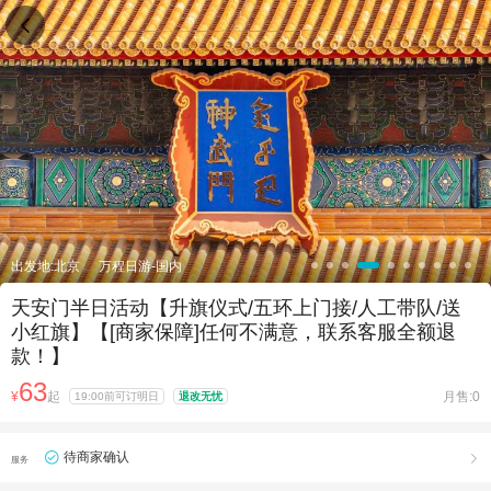

出发地:北京
万程日游-国内
天安门半日活动【升旗仪式/五环上门接/人工带队/送
小红旗】【[商家保障]任何不满意，联系客服全额退
款！】
63
¥
起
月售:0
19:00前可订明日
退改无忧
待商家确认

服务