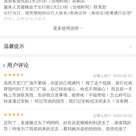
需游客游玩前1天19:00（当地时间）前购买
服务人员最晚会于出行前1天21:00（当地时间）联系您
出行当日，请凭预留的出行人姓名+有效证件（身份证/港澳通行证/护
照等）在预定地点集合
更多使用说明
查看：
查看工商执照信息
、
查看特许经营许可证信息

本产品由青岛驿路同行国际旅行社有限公司代理招徕，委托社为来都来了(北京)
国际旅行社有限公司，具体的旅游服务和操作由委托社及其有资质的地接社提供
温馨提示

1.去哪儿网提醒您注意人身安全，参加有一定危险性的室内或户外活
动（如跳伞、潜水、滑雪等）前，请务必仔细阅读
《风险提示》
。
用户评论
2.为普及旅游安全知识及旅游文明公约，使您的旅程顺利圆满完成，
特制定
《去哪儿网旅游安全手册》
，请您认真阅读并切实遵守。


去哪儿用户 2026-05-07
虽然天安门广场不要钱，但是自己很难约！ 报了这个线路，旅行社就
帮我约到了天安门广场，自己特别省心，啥也不用操心！ 而且前一天
晚上导游联系我，告诉我注意事项，能带啥！不能带啥！怎么样可以
快速通过安检！ 经过导游的指导，我们过安检也没排多久！没有网上
说的那么夸张！ 终于带家人来到了祖国的心脏！ 真心想说一句！我
爱你中国！ 特别推荐这个旅行社的行程！ 省心！省力！


去哪儿用户 2026-03-26
迟到了，直接睡过头了呜呜呜，好在还是顺顺利利进去了，谢谢我的
导！特地为了我老妈来的北京，看到她兴奋的拍拍拍，觉得也值了