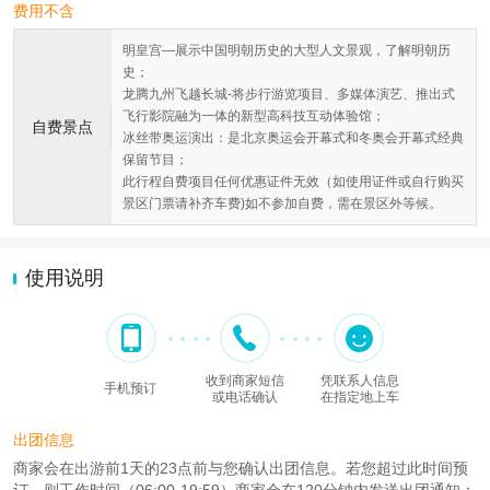
费用不含
明皇宫—展示中国明朝历史的大型人文景观，了解明朝历
史；
龙腾九州飞越长城-将步行游览项目、多媒体演艺、推出式
飞行影院融为一体的新型高科技互动体验馆；
自费景点
冰丝带奥运演出：是北京奥运会开幕式和冬奥会开幕式经典
保留节目；
此行程自费项目任何优惠证件无效（如使用证件或自行购买
景区门票请补齐车费)如不参加自费，需在景区外等候。
使用说明
收到商家短信
凭联系人信息
手机预订
或电话确认
在指定地上车
出团信息
商家会在出游前1天的23点前与您确认出团信息。若您超过此时间预
订，则工作时间（06:00-19:59）商家会在120分钟内发送出团通知；