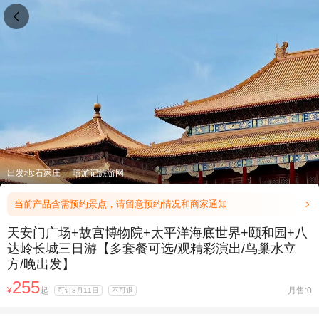

出发地:石家庄
嘻游记旅游网
当前产品含需预约景点，请留意预约情况和商家通知

天安门广场+故宫博物院+太平洋海底世界+颐和园+八
达岭长城三日游【多套餐可选/观精彩演出/鸟巢水立
方/晚出发】
255
¥
起
月售:0
可订8月11日
不可退