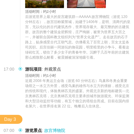
活动时间：约2小时
后游览世界上最大的皇宫建筑群—AAAAA 故宫博物院（游览 120 
分钟左右），故宫旧称紫禁城，始建于1406年，是明、清两代的皇
宫，无以伦比的古代建筑杰作，世界现存最大、最完整的的古建筑
群。故宫的整个建筑金碧辉煌，庄严绚丽，被誉为世界五大宫之
一，并被联合国科教文组织列为“世界文化遗产”。走在故宫的石子
路上，贴身感受古代王朝气息。仿佛看见了百官上朝，宫女太监各
司其职。后宫佳丽一同游玩的御花园，明里暗里的小争斗。看着这
绿砖红瓦，锁住了多少女子的青春年华。沉醉于几百年前的古建筑
那么精致那么耐看，被震撼被深深地吸引着。
17:00
游玩项目
:
外观景点
活动时间：约1小时
近观 2008 年奥运主会场（游览 60 分钟左右）鸟巢和冬奥会重要
场馆之一水立方外景，感受鸟巢的雄伟与水立方的倩丽，感受北京
的传统和现代，体验奥林匹克的盛宴。外观北京新的地标建筑---北
京奥林匹克塔，北京奥林匹克塔主要承担城市旅游观光、环保监测
和大型活动监控等功能，有五个独立的塔组合而成。目前在国内排
名第六，在世界排名第 22 位。晚餐后入住休息。
Day 3
07:00
游览景点
:
故宫博物院