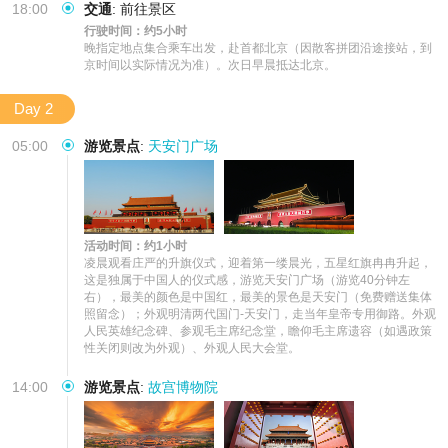
18:00
交通
:
前往景区
行驶时间：约5小时
晚指定地点集合乘车出发，赴首都北京（因散客拼团沿途接站，到
京时间以实际情况为准）。次日早晨抵达北京。
Day 2
05:00
游览景点
:
天安门广场
活动时间：约1小时
凌晨观看庄严的升旗仪式，迎着第一缕晨光，五星红旗冉冉升起，
这是独属于中国人的仪式感，游览天安门广场（游览40分钟左
右），最美的颜色是中国红，最美的景色是天安门（免费赠送集体
照留念）；外观明清两代国门-天安门，走当年皇帝专用御路。外观
人民英雄纪念碑、参观毛主席纪念堂，瞻仰毛主席遗容（如遇政策
性关闭则改为外观）、外观人民大会堂。
14:00
游览景点
:
故宫博物院