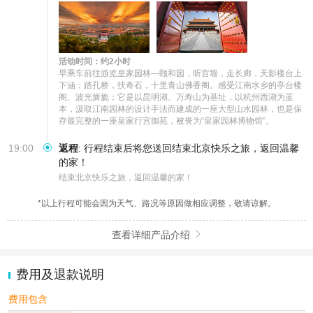
活动时间：约2小时
早乘车前往游览皇家园林—颐和园，听宫墙，走长廊，天影楼台上
下涵；踏孔桥，扶奇石，十里青山佛香阁。感受江南水乡的亭台楼
阁、波光旖旎；它是以昆明湖、万寿山为基址，以杭州西湖为蓝
本，汲取江南园林的设计手法而建成的一座大型山水园林，也是保
存最完整的一座皇家行宫御苑，被誉为“皇家园林博物馆”。
19:00
返程
:
行程结束后将您送回结束北京快乐之旅，返回温馨
的家！
结束北京快乐之旅，返回温馨的家！
*以上行程可能会因为天气、路况等原因做相应调整，敬请谅解。
查看详细产品介绍

费用及退款说明
费用包含