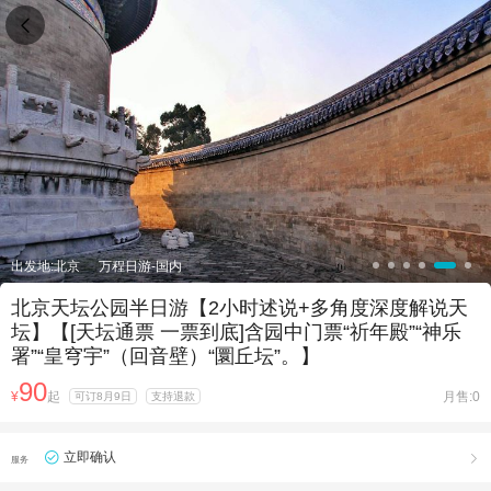

出发地:北京
万程日游-国内
北京天坛公园半日游【2小时述说+多角度深度解说天
坛】【[天坛通票 一票到底]含园中门票“祈年殿”“神乐
署”“皇穹宇”（回音壁）“圜丘坛”。】
90
¥
起
月售:0
可订8月9日
支持退款
立即确认

服务