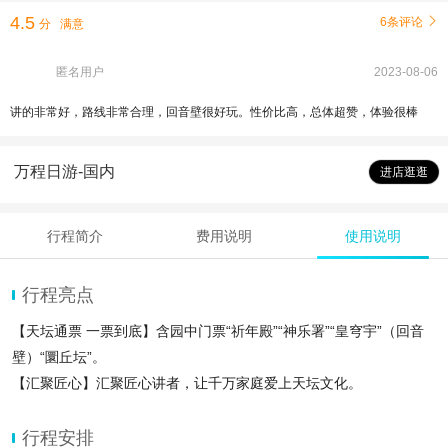
4.5
6条评论

分
满意
匿名用户
2023-08-06
讲的非常好，路线非常合理，回音壁很好玩。性价比高，总体超赞，体验很棒
万程日游-国内
进店逛逛
行程简介
费用说明
使用说明
行程亮点
【天坛通票 一票到底】含园中门票“祈年殿”“神乐署”“皇穹宇”（回音
壁）“圜丘坛”。
【汇聚匠心】汇聚匠心讲者，让千万家庭爱上天坛文化。
【专业讲解】甄选优秀讲解导游带您深度游览天坛公园
行程安排