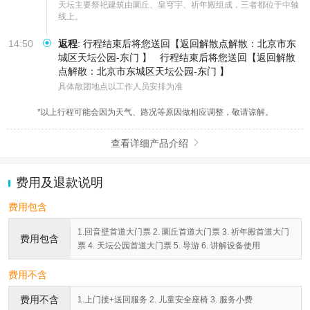
天坛主要祭祀建筑由圜丘、皇穹宇、祈年殿组成，三者都位于中轴
线上。
14:50
返程
:
行程结束后将您送回【返回解散点解散：北京市东
城区天坛公园-东门 】
行程结束后将您送回【返回解散
点解散：北京市东城区天坛公园-东门 】
具体散团地点以工作人员安排为准
*以上行程可能会因为天气、路况等原因做相应调整，敬请谅解。
查看详细产品介绍

费用及退款说明
费用包含
1.回音壁首道大门票 2. 圜丘首道大门票 3. 祈年殿首道大门
费用包含
票 4. 天坛公园首道大门票 5. 导游 6. 讲解设备使用
费用不含
费用不含
1.上门接+送回服务 2. 儿童安全座椅 3. 服务小费