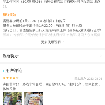
非工作时间（20:00-05:59）商家会在您出行前60分钟内发送出团通
知。
预订须知
需游客游玩前1天22:30（当地时间）前购买
服务人员最晚会于出行前1天22:00（当地时间）联系您
出行当日，请凭预留的出行人姓名/有效证件（身份证/港澳通行证/护
照等）/身份证/护照/台湾通行证/港澳通行证/台胞证/外国人永久居留
身份证/回乡证在预定地点集合，需携带下单时提交的证件
更多使用说明

注意事项
成人：18周岁 – 59周岁；
温馨提示

儿童：4周岁 – 17周岁；
老人：60周岁（含）以上；
1.去哪儿网提醒您注意人身安全，参加有一定危险性的室内或户外活
婴儿：3周岁（含）以下；
动（如跳伞、潜水、滑雪等）前，请务必仔细阅读
《风险提示》
。
用户评论
2.为普及旅游安全知识及旅游文明公约，使您的旅程顺利圆满完成，
查看：
查看工商执照信息
、
查看特许经营许可证信息
特制定
《去哪儿网旅游安全手册》
，请您认真阅读并切实遵守。


匿名用户 2023-08-06
本产品由青岛驿路同行国际旅行社有限公司代理招徕，委托社为亿和时代（北
讲的非常好，路线非常合理，回音壁很好玩。性价比高，总体超赞，
京）国际旅行社有限公司，具体的旅游服务和操作由委托社及其有资质的地接社
体验很棒
提供