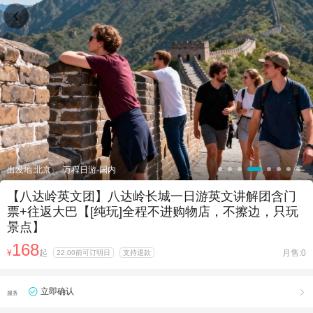

出发地:北京
万程日游-国内
【八达岭英文团】八达岭长城一日游英文讲解团含门
票+往返大巴【[纯玩]全程不进购物店，不擦边，只玩
景点】
168
¥
起
月售:0
22:00前可订明日
支持退款
立即确认

服务