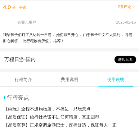
4.0
2条评论

分
不错
去哪儿用户
2026-02-16
我给孩子们订了八达岭一日游， 她们非常开心， 由于孩子中文不太流利， 导游
耐心解答， 此行程物有所值， 推荐！
万程日游-国内
进店逛逛
行程简介
费用说明
使用说明
行程亮点
【纯玩】全程不进购物店，不擦边，只玩景点
【品质保证】旅行社承诺不进任何暗店，真正团型
【品质至尊】正规空调旅游巴士，座椅舒适，保证每人一正