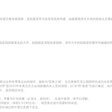
、保存最完整皇家园林，是乾隆皇帝为其母亲祝寿而建，由极重视养生长寿的慈禧太后
都是我国最著名的大学，校园都是清朝皇家园林，清华大学的校园是乾隆年间修建的
季奥运会和冬季奥运会的城市，被称为“双奥之城”。北京奥林匹克公园因而也成为全世界
丝带”是2022年冬奥北京主会场新建的冰上竞技场馆，以“冰”和“速度”为设计象征，由
0 ，返回酒店休息。

，早餐为打包简餐（矿泉水、面包等），在途中食用，请予以理解。

间较长（单程1.5小时左右），请贵客在途中抓紧时间休息。

登长城过程中请注意脚下安全。