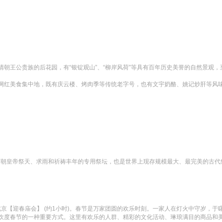
朝王公贵族的后花园，有“银锭观山”、“柳岸风荷”等具有百年历史美誉的自然景观
网红美食集中地，既有庆云楼、烤肉季等传统老字号，也有文宇奶酪、姚记炒肝等风
清两朝皇帝祭天、求雨和祈祷丰年的专用祭坛，也是世界上现存规模最大、最完美的古
北京【迎春庙会】 (约1小时)。春节是万家团圆的欢乐时刻。一家人在灯火中守岁，
欢度春节的一种重要方式。这里有欢乐的人群、精彩的文化活动、琳琅满目的商品和