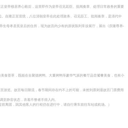
朝雍正皇帝移居养心殿后，这里即作为皇帝召见廷臣、批阅奏章、处理日常政务的重要
位。自雍正至宣统，八位清朝皇帝在此处理政务、召见臣工、批阅奏章，是清代中
帝生母孝圣宪皇后的住所，现为故宫内少有的原状陈列常设展厅，展出《庆隆尊养-
大街美食荟萃，既能在全聚德烤鸭、大董烤鸭等豪华气派的餐厅品尝饕餮美食，也有小
故宫游览。故宫每日限流，春节期间存在约不上的可能，未抢到票则退故宫门票费用
调至静音状态，衣着不整者不得入内。

如需提前离团，因其他客人的行程仍在进行中，请自行乘车前往车站或机场。）