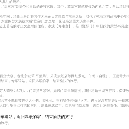
典礼的场所。

园】，“后三宫”是皇帝和皇后的正寝宫殿。其中，乾清宫建筑规模为内廷之首，自从清
嘉靖年间，清雍正帝起将其作为皇帝日常理政与居住之所，取代了乾清宫的政治中心地
东暖阁曾为慈禧太后“垂帘听政”之地，见证晚清重大历史事件。

历史上著名的孝庄文皇后的住所。参观【寿康宫】，是《甄嬛传》中甄嬛的原型-乾隆皇
井百货大楼、老北京城“和平菓局”、乐高旗舰店等网红景点。午餐（自理）。王府井
程结束，专车送站，返回温暖的家，结束愉快的旅行。

8万人调整为3万人，门票异常紧张。如遇门票售罄情况，我社将适当调整行程，保证
。

纪念堂不能携带包括大小包、照相机、饮料等任何物品入内。进入纪念堂需关闭手机或
班。请客人自行妥善安排离团时间，以免造成误车、误机等情况发生，需自行承担责任。
，专车送站，返回温暖的家，结束愉快的旅行。
的旅行。