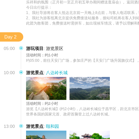
乐祥和的氛围（正月初一至正月初五举办期间赠送逛庙会）。返回酒店
今日出行提示：

1、我社导游将在客人抵达北京前一天晚上8点前，与客人电话联系，
2、我社为游客抵离北京提供免费接送站服务，接站司机将在客人到站
此团为散客团，免费接送时需拼车，如出现候车情况，请予以理解和配
Day 2
05:00
游玩项目
:
游览景区
活动时间：约1小时
约05:00，前往天安门广场，参加庄严的【天安门广场升国旗仪式
10:00
游览景点
:
八达岭长城
活动时间：约2小时
游览【八达岭长城】(约2小时)，八达岭长城位于昌平区，距北京市区
世界各国的国家元首、政府首脑登上过八达岭长城。
13:00
游览景点
:
颐和园