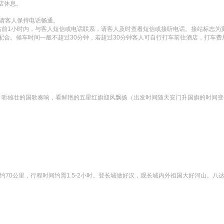
休息。

请客人保持电话畅通。

前1小时内，与客人短信或电话联系，请客人及时查看短信或接听电话。接站标志为黄底
合。候车时间一般不超过30分钟，若超过30分钟客人可自行打车前往酒店，打车费
】，听雄壮的国歌奏响，看鲜艳的五星红旗迎风飘扬（出发时间随天安门升国旗的时间
约70公里，行程时间约需1.5-2小时。登长城做好汉，观长城内外祖国大好河山。