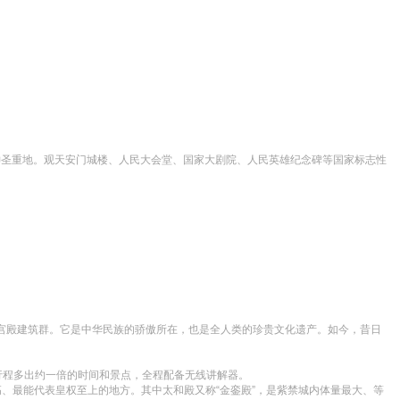
神圣重地。观天安门城楼、人民大会堂、国家大剧院、人民英雄纪念碑等国家标志性
构宫殿建筑群。它是中华民族的骄傲所在，也是全人类的珍贵文化遗产。如今，昔日
行程多出约一倍的时间和景点，全程配备无线讲解器。

高、最能代表皇权至上的地方。其中太和殿又称“金銮殿”，是紫禁城内体量最大、等