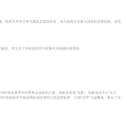
重建，颐养天年和万寿无疆是其建园初衷，成为福寿文化最为深厚的皇家园林。游昆
熙春园，而北京大学校园则同为乾隆年间修建的春熙苑。
同时拥有夏季和冬季奥运场馆的公园，国家体育场“鸟巢”、国家游泳中心“水立
3360块曲面和平板玻璃组成的透明立面晶莹剔透，22根“丝带”飞旋飘逸，象征了冰