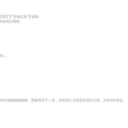
红字“皇城之旅”导游旗。

用由我社报销。
变化）。
八达岭长城集巍峨险峻、秀丽苍翠于一体，为全国十大风景名胜区之首，共有300余位