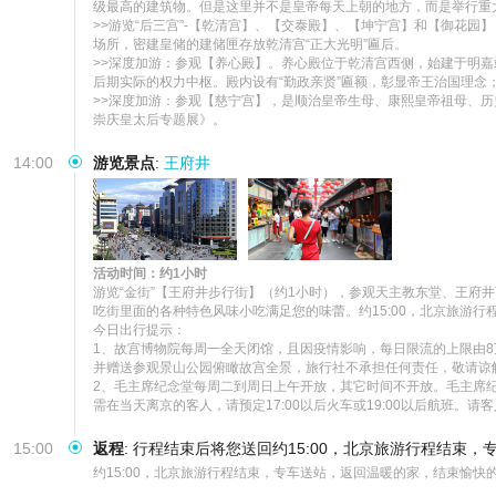
级最高的建筑物。但是这里并不是皇帝每天上朝的地方，而是举行重大
>>游览“后三宫”-【乾清宫】、【交泰殿】、【坤宁宫】和【御花
场所，密建皇储的建储匣存放乾清宫“正大光明”匾后。

>>深度加游：参观【养心殿】。养心殿位于乾清宫西侧，始建于明
后期实际的权力中枢。殿内设有“勤政亲贤”匾额，彰显帝王治国理念；
>>深度加游：参观【慈宁宫】，是顺治皇帝生母、康熙皇帝祖母、
崇庆皇太后专题展》。
14:00
游览景点
:
王府井
活动时间：约1小时
游览“金街”【王府井步行街】（约1小时），参观天主教东堂、王府
吃街里面的各种特色风味小吃满足您的味蕾。约15:00，北京旅游行
今日出行提示：

1、故宫博物院每周一全天闭馆，且因疫情影响，每日限流的上限由
并赠送参观景山公园俯瞰故宫全景，旅行社不承担任何责任，敬请谅解
2、毛主席纪念堂每周二到周日上午开放，其它时间不开放。毛主席
需在当天离京的客人，请预定17:00以后火车或19:00以后航
15:00
返程
:
行程结束后将您送回约15:00，北京旅游行程结束
约15:00，北京旅游行程结束，专车送站，返回温暖的家，结束愉快