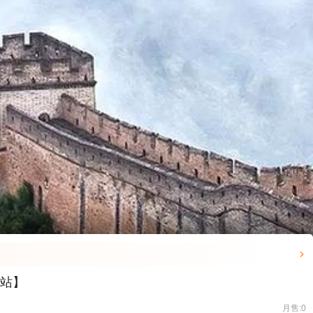

送站】
月售:0