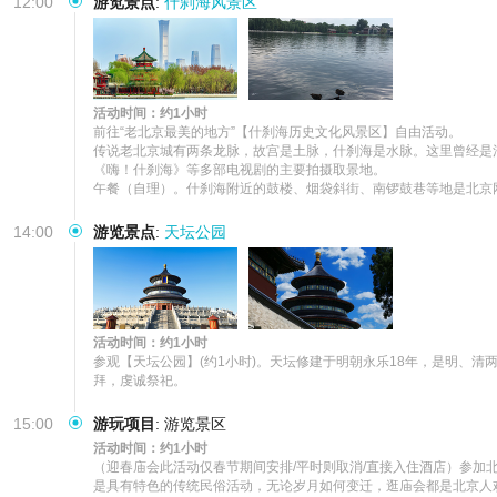
12:00
游览景点
:
什刹海风景区
活动时间：约1小时
前往“老北京最美的地方”【什刹海历史文化风景区】自由活动。

传说老北京城有两条龙脉，故宫是土脉，什刹海是水脉。这里曾经是清
《嗨！什刹海》等多部电视剧的主要拍摄取景地。

午餐（自理）。什刹海附近的鼓楼、烟袋斜街、南锣鼓巷等地是北京
14:00
游览景点
:
天坛公园
活动时间：约1小时
参观【天坛公园】(约1小时)。天坛修建于明朝永乐18年，是明、
拜，虔诚祭祀。
15:00
游玩项目
:
游览景区
活动时间：约1小时
（迎春庙会此活动仅春节期间安排/平时则取消/直接入住酒店）参加
是具有特色的传统民俗活动，无论岁月如何变迁，逛庙会都是北京人