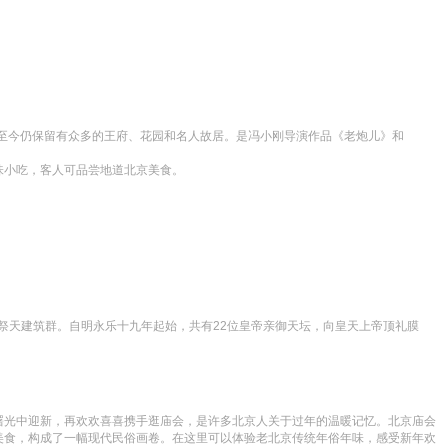
，至今仍保留有众多的王府、花园和名人故居。是冯小刚导演作品《老炮儿》和
味小吃，客人可品尝地道北京美食。
代祭天建筑群。自明永乐十九年起始，共有22位皇帝亲御天坛，向皇天上帝顶礼膜
于曙光中迎新，再欢欢喜喜携手逛庙会，是许多北京人关于过年的温暖记忆。北京庙会
美食，构成了一幅现代民俗画卷。在这里可以体验老北京传统年俗年味，感受新年欢