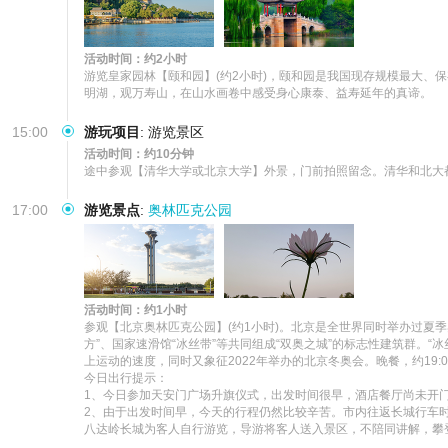
活动时间：约2小时
游览皇家园林【颐和园】(约2小时)，颐和园是我国现存规模最大
明湖，观万寿山，在山水画卷中感受身心康泰、益寿延年的真谛。
15:00
游玩项目
:
游览景区
活动时间：约10分钟
途中参观【清华大学或北京大学】外景，门前拍照留念。清华和北大
17:00
游览景点
:
奥林匹克公园
活动时间：约1小时
参观【北京奥林匹克公园】(约1小时)。北京是全世界同时举办过夏
方”、国家速滑馆“冰丝带”等共同组成“双奥之城”的标志性建筑群。“冰
上运动的速度，同时又象征2022年举办的北京冬奥会。晚餐，约19:0
今日出行提示：

1、今日参加天安门广场升旗仪式，出发时间很早，酒店餐厅尚未开门
2、由于出发时间早，今天的行程仍然比较辛苦。市内往返长城行车时
八达岭长城为客人自行游览，导游将客人送入景区，不陪同讲解，攀