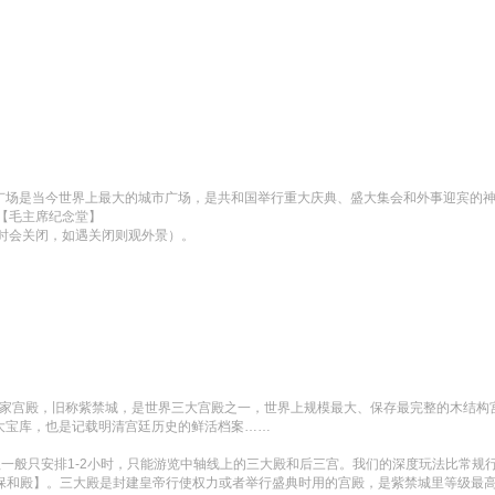
门广场是当今世界上最大的城市广场，是共和国举行重大庆典、盛大集会和外事迎宾的
毛主席纪念堂】

时会关闭，如遇关闭则观外景）。
的皇家宫殿，旧称紫禁城，是世界三大宫殿之一，世界上规模最大、保存最完整的木结
大宝库，也是记载明清宫廷历史的鲜活档案……

程一般只安排1-2小时，只能游览中轴线上的三大殿和后三宫。我们的深度玩法比常规
【保和殿】。三大殿是封建皇帝行使权力或者举行盛典时用的宫殿，是紫禁城里等级最