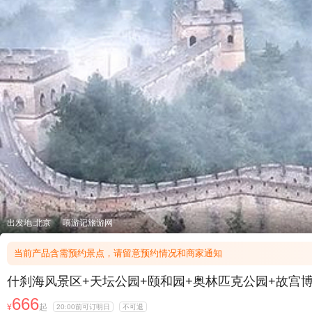
出发地:北京
嘻游记旅游网
当前产品含需预约景点，请留意预约情况和商家通知
什刹海风景区+天坛公园+颐和园+奥林匹克公园+故宫博
666
¥
起
20:00前可订明日
不可退