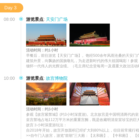
Day 3
08:00
游览景点
:
天安门广场
活动时间：约1小时
早餐后，前往游览【天安门广场】。饱经500余年风雨沧桑的天安
建筑外景，向飘扬的国旗敬礼，为走进新时代的伟大祖国喝彩！参观【
缅怀一代伟人的光辉业绩。（毛主席纪念堂每周一及遇重大政治活动
10:00
游览景点
:
故宫博物院
活动时间：约3小时
参观【故宫紫禁城】(约3小时深度游)。北京故宫是中国明清两代
皇宫禁地占地112万平方米的重重宫阙，既是收藏明清皇室珍宝的巨
故宫３小时深度游玩法：

自2018年开始，故宫开放面积已经扩大到80%以上，但目前常规行
>>自午门入故宫，游览“前朝”三大殿：【太和殿】、【中和殿】、