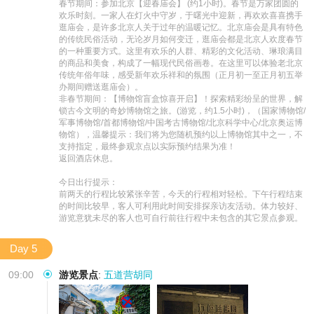
春节期间：参加北京【迎春庙会】 (约1小时)。春节是万家团圆的
欢乐时刻。一家人在灯火中守岁，于曙光中迎新，再欢欢喜喜携手
逛庙会，是许多北京人关于过年的温暖记忆。北京庙会是具有特色
的传统民俗活动，无论岁月如何变迁，逛庙会都是北京人欢度春节
的一种重要方式。这里有欢乐的人群、精彩的文化活动、琳琅满目
的商品和美食，构成了一幅现代民俗画卷。在这里可以体验老北京
传统年俗年味，感受新年欢乐祥和的氛围（正月初一至正月初五举
办期间赠送逛庙会）。

非春节期间：【博物馆盲盒惊喜开启】！探索精彩纷呈的世界，解
锁古今文明的奇妙博物馆之旅。(游览，约1.5小时)，（国家博物馆/
军事博物馆/首都博物馆/中国考古博物馆/北京科学中心/北京奥运博
物馆），温馨提示：我们将为您随机预约以上博物馆其中之一，不
支持指定，最终参观京点以实际预约结果为准！

返回酒店休息。

今日出行提示：

前两天的行程比较紧张辛苦，今天的行程相对轻松。下午行程结束
的时间比较早，客人可利用此时间安排探亲访友活动。体力较好、
游览意犹未尽的客人也可自行前往行程中未包含的其它景点参观。
Day 5
09:00
游览景点
:
五道营胡同