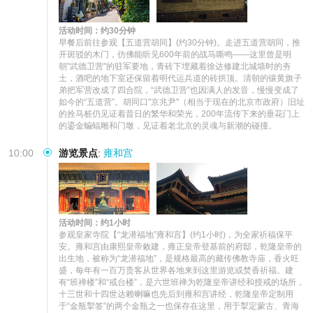
活动时间：约30分钟
早餐后前往参观【五道营胡同】(约30分钟)。走进五道营胡同，推
开斑驳的木门，仿佛能听见600年前的战马嘶鸣——这里曾是明
朝"武德卫营"的驻军要地，青砖下埋藏着徐达修建北城墙时的夯
土，酒吧的地下室还保留着明代运兵道的砖拱顶。清朝的镶黄旗子
弟把军营改成了四合院，“武德卫营”也因满人的发音，慢慢变成了
如今的“五道营”。胡同口"京兆尹"（相当于现在的北京市政府）旧址
的拴马桩仍见证着昔日的繁华和荣光，200年流传下来的垂花门上
的鎏金蝙蝠雕和门墩，见证着老北京的灵魂与新潮的碰撞。
10:00
游览景点
:
雍和宫
活动时间：约1小时
参观皇家寺院【“龙潜福地”雍和宫】(约1小时)，为全家祈福保平
安。雍和宫由康熙皇帝敕建，雍正皇帝登基前的府邸，乾隆皇帝的
出生地，被称为“龙潜福地”，是规格最高的藏传佛教寺庙，香火旺
盛，每年有一百万贵客从世界各地来到这里游览或焚香祈福。建
有“班禅楼”和“戒台楼”，是六世班禅为乾隆皇帝讲经和授戒的场所，
十三世和十四世达赖喇嘛也先后到雍和宫讲经，乾隆皇帝定制用
于“金瓶掣签”的两个金瓶之一也保存在这里，用于掣定蒙古、青海