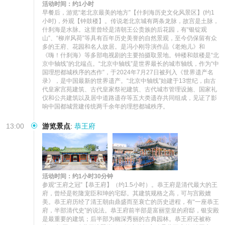
活动时间：约1小时
早餐后，游览“老北京最美的地方”【什刹海历史文化风景区】(约1
小时)，外观【钟鼓楼】。传说老北京城有两条龙脉，故宫是土脉，
什刹海是水脉。这里曾经是清朝王公贵族的后花园，有“银锭观
山”、“柳岸风荷”等具有百年历史美誉的自然景观，至今仍保留有众
多的王府、花园和名人故居。是冯小刚导演作品《老炮儿》和
《嗨！什刹海》等多部电视剧的主要拍摄取景地。钟楼和鼓楼是“北
京中轴线”的北端点。“北京中轴线”是世界最长的城市轴线，作为“中
国理想都城秩序的杰作”，于2024年7月27日被列入《世界遗产名
录》，是中国最新的世界遗产。“北京中轴线”始建于13世纪，由古
代皇家宫苑建筑、古代皇家祭祀建筑、古代城市管理设施、国家礼
仪和公共建筑以及居中道路遗存等五大类遗存共同组成，见证了影
响中国都城营建传统两千余年的理想都城秩序。
13:00
游览景点
:
恭王府
活动时间：约1小时30分钟
参观“王府之冠”【恭王府】（约1.5小时）。恭王府是清代最大的王
府，曾经是乾隆宠臣和珅的宅邸。其建筑规格之高，可与宫殿媲
美。恭王府历经了清王朝由鼎盛而至衰亡的历史进程，有“一座恭王
府，半部清代史”的说法。恭王府前半部是富丽堂皇的府邸，银安殿
是最重要的建筑；后半部为幽深秀丽的古典园林。恭王府还被称