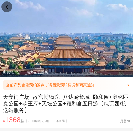

出发地:北京
嘻游记旅游网
当前产品含需预约景点，请留意预约情况和商家通知

天安门广场+故宫博物院+八达岭长城+颐和园+奥林匹
克公园+恭王府+天坛公园+雍和宫五日游【纯玩团/接
送站服务】
1368
¥
起
月售:0
23:00前可订明日
不可退