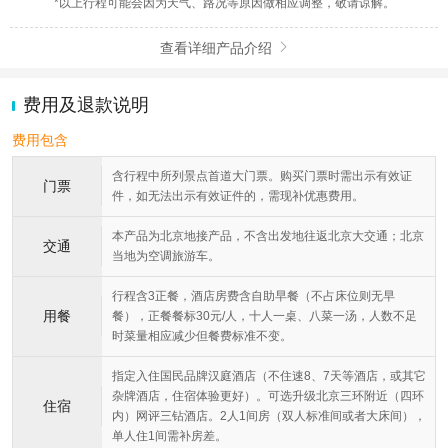
*以上行程可能会因为天气、路况等原因做相应调整，敬请谅解。
查看详细产品介绍

费用及退款说明
费用包含
含行程中所列景点首道大门票。购买门票时需出示有效证
门票
件，如无法出示有效证件的，需现补优惠费用。
本产品为北京地接产品，不含出发地往返北京大交通；北京
交通
当地为空调旅游车。
行程含3正餐，酒店房费含自助早餐（不占床位则无早
用餐
餐），正餐餐标30元/人，十人一桌、八菜一汤，人数不足
时菜量相应减少但餐费标准不变。
指定入住国民品牌汉庭酒店（不住速8、7天等酒店，或其它
杂牌酒店，住宿体验更好）。可选升级北京三环附近（四环
住宿
内）网评三钻酒店。2人1间房（双人标准间或者大床间），
单人住1间需补房差。