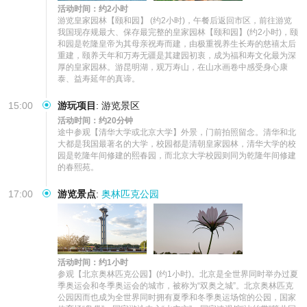
活动时间：约2小时
游览皇家园林【颐和园】 (约2小时)，午餐后返回市区，前往游览
我国现存规最大、保存最完整的皇家园林【颐和园】(约2小时)，颐
和园是乾隆皇帝为其母亲祝寿而建，由极重视养生长寿的慈禧太后
重建，颐养天年和万寿无疆是其建园初衷，成为福和寿文化最为深
厚的皇家园林。游昆明湖，观万寿山，在山水画卷中感受身心康
泰、益寿延年的真谛。
15:00
游玩项目
:
游览景区
活动时间：约20分钟
途中参观【清华大学或北京大学】外景，门前拍照留念。清华和北
大都是我国最著名的大学，校园都是清朝皇家园林，清华大学的校
园是乾隆年间修建的熙春园，而北京大学校园则同为乾隆年间修建
的春熙苑。
17:00
游览景点
:
奥林匹克公园
活动时间：约1小时
参观【北京奥林匹克公园】(约1小时)。北京是全世界同时举办过夏
季奥运会和冬季奥运会的城市，被称为“双奥之城”。北京奥林匹克
公园因而也成为全世界同时拥有夏季和冬季奥运场馆的公园，国家