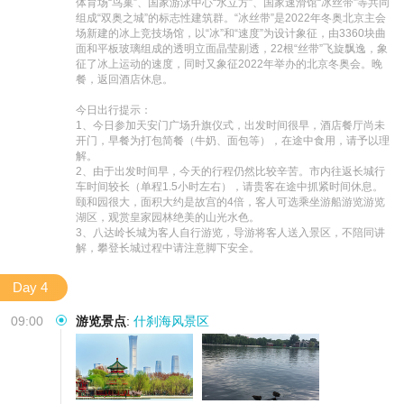
体育场“鸟巢”、国家游泳中心“水立方”、国家速滑馆“冰丝带”等共同
组成“双奥之城”的标志性建筑群。“冰丝带”是2022年冬奥北京主会
场新建的冰上竞技场馆，以“冰”和“速度”为设计象征，由3360块曲
面和平板玻璃组成的透明立面晶莹剔透，22根“丝带”飞旋飘逸，象
征了冰上运动的速度，同时又象征2022年举办的北京冬奥会。晚
餐，返回酒店休息。

今日出行提示：

1、今日参加天安门广场升旗仪式，出发时间很早，酒店餐厅尚未
开门，早餐为打包简餐（牛奶、面包等），在途中食用，请予以理
解。

2、由于出发时间早，今天的行程仍然比较辛苦。市内往返长城行
车时间较长（单程1.5小时左右），请贵客在途中抓紧时间休息。
颐和园很大，面积大约是故宫的4倍，客人可选乘坐游船游览游览
湖区，观赏皇家园林绝美的山光水色。

3、八达岭长城为客人自行游览，导游将客人送入景区，不陪同讲
解，攀登长城过程中请注意脚下安全。
Day 4
09:00
游览景点
:
什刹海风景区