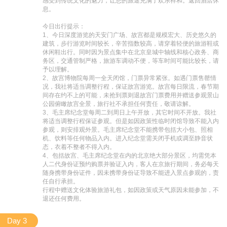
感受到传统文化的魅力，让您的旅途充满了欢乐祥和。返回酒店休
息。

今日出行提示：

1、今日深度游览的天安门广场、故宫都是规模宏大、历史悠久的
建筑，步行游览时间较长，辛苦指数较高，请穿着轻便的旅游鞋或
休闲鞋出行。同时因为景点集中在北京皇城中轴线和核心政务、商
务区，交通管制严格，旅游车调动不便，等车时间可能比较长，请
予以理解。

2、故宫博物院每周一全天闭馆，门票异常紧张。如遇门票售罄情
况，我社将适当调整行程，保证故宫游览。故宫每日限流，春节期
间存在约不上的可能，未抢到票则退故宫门票费用并赠送参观景山
公园俯瞰故宫全景，旅行社不承担任何责任，敬请谅解。

3、毛主席纪念堂每周二到周日上午开放，其它时间不开放。我社
将适当调整行程保证参观。但是如因政策性临时闭馆导致不能入内
参观，则安排观外景。毛主席纪念堂不能携带包括大小包、照相
机、饮料等任何物品入内。进入纪念堂需关闭手机或调至静音状
态，衣着不整者不得入内。

4、包括故宫、毛主席纪念堂在内的北京绝大部分景区，均需凭本
人二代身份证预约购票并验证入内，客人在京旅行期间，务必每天
随身携带身份证件，因未携带身份证导致不能进入景点参观的，责
任自行承担。

行程中赠送文化体验旅游礼包，如因政策或天气原因未能参加，不
退还任何费用。
Day 3