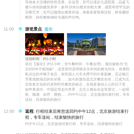
等地各大活佛的转世灵童。在这里，您可以漫步九进院落，品鉴飞
檐斗拱间的建筑美学；参拜18米白檀木弥勒大佛，感受举世罕见的
宗教艺术；也可以随僧众燃香祈福，体验皇家祭典仪轨，静坐藏经
阁旁，聆听檐角铜铃与诵经声共鸣。
11:00
游览景点
:
簋街
活动时间：约1小时
前往【簋街】(约1小时，含午餐时间，午餐自理)，簋街被称为“北
京600年不眠地标”，这里曾经是明朝永乐年间‌的粮仓码头，有康熙
私访‌过的羊蝎子老店，有民国人力车夫蹲守的午夜面摊，见证梅兰
芳夜戏散场后的长衫客……如今的簋街是北京餐饮名街，已成为北
京饮食文化的代表和时尚餐饮的标志，在很多激动人心的日子里，
如申奥成功、中国足球走向世界，北京人都会在这里度过，一起唱
歌、喝酒、欢呼、拥抱……约中午12点，北京旅游结束行程，专车
送站，结束愉快的旅行
12:00
返程
:
行程结束后将您送回约中午12点，北京旅游结束行
程，专车送站，结束愉快的旅行
约中午12点，北京旅游结束行程，专车送站，结束愉快的旅行