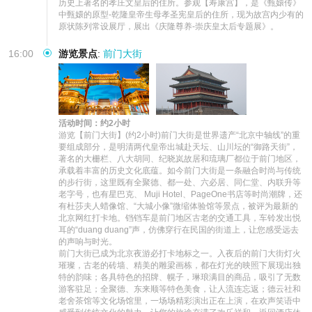
历史上著名的孝庄文皇后的住所。参观【寿康宫】，是《甄嬛传》
中甄嬛的原型-乾隆皇帝生母孝圣宪皇后的住所，现为故宫内少有的
原状陈列常设展厅，展出《庆隆尊养-崇庆皇太后专题展》。
16:00
游览景点
:
前门大街
活动时间：约2小时
游览【前门大街】(约2小时)前门大街是世界遗产“北京中轴线”的重
要组成部分，是明清两代皇帝出城赴天坛、山川坛的“御路天街”，
著名的大栅栏、八大胡同、纪晓岚故居和琉璃厂都位于前门地区，
承载着丰富的历史文化底蕴。如今前门大街是一条融合时尚与传统
的步行街，这里既有全聚德、都一处、六必居、同仁堂、内联升等
老字号，也有星巴克、 Muji Hotel、PageOne书店等时尚潮牌，还
有杜莎夫人蜡像馆、“大城小像”微缩体验馆等景点，被评为最新的
北京网红打卡地。铛铛车是前门地区古老的交通工具，车铃发出悦
耳的“duang duang”声，仿佛穿行在民国的街道上，让您感受远去
的声响与时光。

前门大街已成为北京夜游必打卡地标之一。入夜后的前门大街灯火
璀璨，古老的砖墙、精美的雕梁画栋，都在灯光的映照下展现出独
特的韵味；各具特色的招牌、幌子，琳琅满目的商品，吸引了无数
游客驻足；全聚德、东来顺等特色美食，让人流连忘返；德云社和
老舍茶馆等文化场馆里，一场场精彩演出正在上演，在欢声笑语中