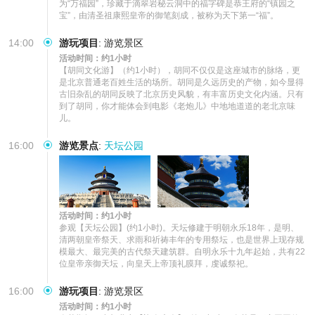
为“万福园”，珍藏于滴翠岩秘云洞中的福字碑是恭王府的“镇园之
宝”，由清圣祖康熙皇帝的御笔刻成，被称为天下第一“福”。
14:00
游玩项目
:
游览景区
活动时间：约1小时
【胡同文化游】（约1小时），胡同不仅仅是这座城市的脉络，更
是北京普通老百姓生活的场所。胡同是久远历史的产物，如今显得
古旧杂乱的胡同反映了北京历史风貌，有丰富历史文化内涵。只有
到了胡同，你才能体会到电影《老炮儿》中地地道道的老北京味
儿。
16:00
游览景点
:
天坛公园
活动时间：约1小时
参观【天坛公园】(约1小时)。天坛修建于明朝永乐18年，是明、
清两朝皇帝祭天、求雨和祈祷丰年的专用祭坛，也是世界上现存规
模最大、最完美的古代祭天建筑群。自明永乐十九年起始，共有22
位皇帝亲御天坛，向皇天上帝顶礼膜拜，虔诚祭祀。
16:00
游玩项目
:
游览景区
活动时间：约1小时