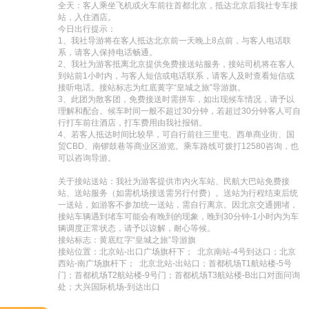
全天：客人乘坐飞机或火车前往首都北京，抵达北京后我社专车接
站，入住酒店。

今日出行提示：

1、我社导游将在客人抵达北京前一天晚上8点前，与客人电话联
系，请客人保持电话畅通。

2、我社为游客抵离北京提供免费接送站服务，接站司机将在客人
到站前1小时内，与客人短信或电话联系，请客人及时查看短信或
接听电话。接站标志为红底黄字“皇城之旅”导游旗。

3、此团为散客团，免费接送时需拼车，如出现候车情况，请予以
理解和配合。候车时间一般不超过30分钟，若超过30分钟客人可自
行打车前往酒店，打车费用由我社报销。

4、若客人抵达时间比较早，可自行前往三里屯、西单商业街、国
贸CBD、南锣鼓巷等商业区游览。乘车路线可拨打12580咨询，也
可以咨询导游。

关于接站送站：我社为游客提供市内火车站、民航大巴站免费接
站、送站服务（如需机场接送需另行付费）。送站为行程结束后统
一送站，如游客不参加统一送站，需自行离京。因北京交通拥堵，
接站车辆遇到堵车可能会有晚到的现象，晚到30分钟-1小时内为车
辆调度正常状态，请予以谅解，耐心等候。

接站标志：黄底红字“皇城之旅”导游旗

接站位置：北京站-出口广场旗杆下；  北京南站-4号到达口；北京
西站-南广场旗杆下；  北京北站-出站口；首都机场T1航站楼-5号
门；首都机场T2航站楼-9号门；首都机场T3航站楼-B出口对面问询
处；大兴国际机场-到达出口