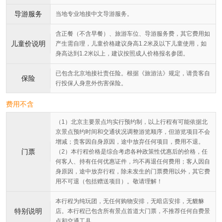
导游服务
当地专业地接中文导游服务。
含正餐（不含早餐）、旅游车位、导游服务费，其它费用如
儿童价说明
产生需自理，儿童价格建议身高1.2米及以下儿童使用，如
身高达到1.2米以上，建议按照成人价格报名参团。
已包含北京地接社责任险。根据《旅游法》规定，请贵客自
保险
行投保人身意外伤害保险。
费用不含
（1）北京主要景点均实行预约制，以上行程有可能依据北
京景点预约时间和交通状况调整游览顺序，但游览项目不会
增减；贵客因自身原因，途中放弃任何项目，费用不退。
门票
（2）本行程价格是综合考虑各种政策性优惠后的价格，任
何客人、持有任何优惠证件，均不再退任何费用；客人因自
身原因，途中放弃行程，除未发生的门票费用以外，其它费
用不可退（包括赠送项目）。敬请理解！
本行程为纯玩团，无任何购物安排，无暗店安排，无貔貅
特别说明
店。本行程已包含所有景点首道大门票，不推荐任何自费景
点和交通工具。