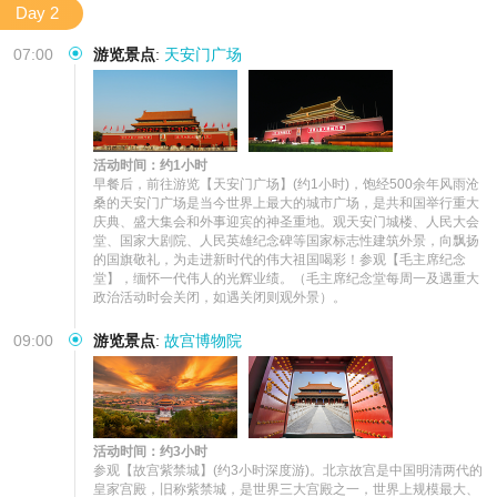
Day 2
07:00
游览景点
:
天安门广场
活动时间：约1小时
早餐后，前往游览【天安门广场】(约1小时)，饱经500余年风雨沧
桑的天安门广场是当今世界上最大的城市广场，是共和国举行重大
庆典、盛大集会和外事迎宾的神圣重地。观天安门城楼、人民大会
堂、国家大剧院、人民英雄纪念碑等国家标志性建筑外景，向飘扬
的国旗敬礼，为走进新时代的伟大祖国喝彩！参观【毛主席纪念
堂】，缅怀一代伟人的光辉业绩。（毛主席纪念堂每周一及遇重大
政治活动时会关闭，如遇关闭则观外景）。
09:00
游览景点
:
故宫博物院
活动时间：约3小时
参观【故宫紫禁城】(约3小时深度游)。北京故宫是中国明清两代的
皇家宫殿，旧称紫禁城，是世界三大宫殿之一，世界上规模最大、