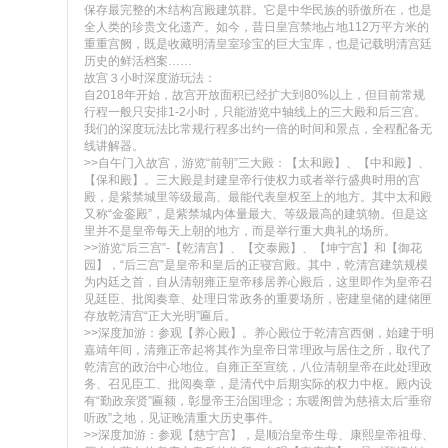
保存最完整的木结构宫殿建筑群。它是中华民族的骄傲所在，也是
全人类的珍贵文化遗产。如今，昔日皇宫禁地占地112万平方米的
重重宫阙，既是收藏明清皇室珍宝的巨大宝库，也是记载明清宫廷
历史的鲜活档案……

故宫３小时深度游玩法：

自2018年开始，故宫开放面积已经扩大到80%以上，但目前常规
行程一般只安排1-2小时，只能游览中轴线上的三大殿和后三宫。
我们的深度玩法比常规行程多出约一倍的时间和景点，全程配备无
线讲解器。

>>自午门入故宫，游览“前朝”三大殿：【太和殿】、【中和殿】、
【保和殿】。三大殿是封建皇帝行使权力或者举行盛典时用的宫
殿，是紫禁城里等级最高、最能代表皇权至上的地方。其中太和殿
又称“金銮殿”，是紫禁城内体量最大、等级最高的建筑物。但是这
里并不是皇帝每天上朝的地方，而是举行重大典礼的场所。

>>游览“后三宫”-【乾清宫】、【交泰殿】、【坤宁宫】和【御花
园】，“后三宫”是皇帝和皇后的正寝宫殿。其中，乾清宫建筑规模
为内廷之首，自从清朝雍正皇帝移居养心殿后，这里即作为皇帝召
见廷臣、批阅奏章、处理日常政务的重要场所，密建皇储的建储匣
存放乾清宫“正大光明”匾后。

>>深度加游：参观【养心殿】。养心殿位于乾清宫西侧，始建于明
嘉靖年间，清雍正帝起将其作为皇帝日常理政与居住之所，取代了
乾清宫的政治中心地位。自雍正至宣统，八位清朝皇帝在此处理政
务、召见臣工、批阅奏章，是清代中后期实际的权力中枢。殿内设
有“勤政亲贤”匾额，彰显帝王治国理念；东暖阁曾为慈禧太后“垂帘
听政”之地，见证晚清重大历史事件。

>>深度加游：参观【慈宁宫】，是顺治皇帝生母、康熙皇帝祖母、