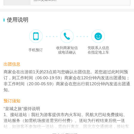
使用说明
收到商家短信
凭联系人信息
手机预订
或电话确认
在指定地上车
出团信息
商家会在出游前1天的23点前与您确认出团信息。若您超过此时间预
订，则工作时间（06:00-19:59）商家会在120分钟内发送出团通知；
非工作时间（20:00-05:59）商家会在您出行前120分钟内发送出团通
知。
预订须知
“皇城之旅”接待说明
1、接站送站：我社为游客提供市内火车站、民航大巴站免费接站、
送站服务（如需机场接送需另行付费）。送站为行程结束后统一送
站，如游客不参加统一送站，需自行离京。因北京交通拥堵，接站车
辆遇到堵车可能会有晚到的现象，晚到30分钟-1小时内为车辆调度正