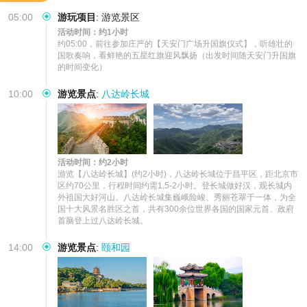
05:00
游玩项目
:
游览景区
活动时间：约1小时
约05:00，前往参加庄严的【天安门广场升国旗仪式】，听雄壮的
国歌奏响，看鲜艳的五星红旗迎风飘扬（出发时间随天安门升国旗
的时间变化）
10:00
游览景点
:
八达岭长城
活动时间：约2小时
游览【八达岭长城】(约2小时)，八达岭长城位于昌平区，距北京市
区约70公里，行程时间约需1.5-2小时。登长城做好汉，观长城内
外祖国大好河山。八达岭长城集巍峨险峻、秀丽苍翠于一体，为全
国十大风景名胜区之首，共有300余位世界各国的国家元首、政府
首脑登上过八达岭长城。
14:00
游览景点
:
颐和园