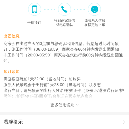
收到商家短信
凭联系人信息
手机预订
或电话确认
在指定地上车
出团信息
商家会在出游当天的0点前与您确认出团信息。若您超过此时间预
订，则工作时间（06:00-19:59）商家会在60分钟内发送出团通知；
非工作时间（20:00-05:59）商家会在您出行前60分钟内发送出团通
知。
预订须知
需游客游玩前1天22:00（当地时间）前购买
服务人员最晚会于出行前1天23:00（当地时间）联系您
出行当日，请凭预留的出行人姓名/有效证件（身份证/港澳通行证/护
照等）/护照/身份证/回乡证/台胞证在预定地点集合
更多使用说明

注意事项
成人：18周岁 – 59周岁；
儿童：3周岁 – 17周岁；
温馨提示

老人：60周岁 – 85周岁；