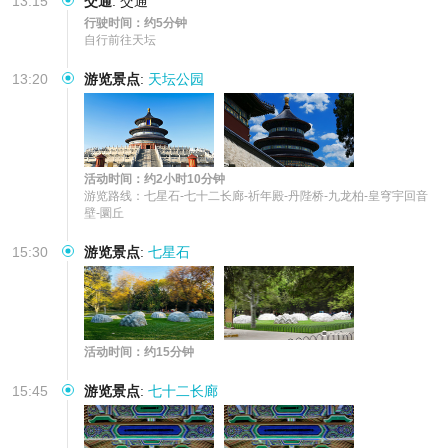
13:15
交通
:
交通
行驶时间：约5分钟
自行前往天坛
13:20
游览景点
:
天坛公园
活动时间：约2小时10分钟
游览路线：七星石-七十二长廊-祈年殿-丹陛桥-九龙柏-皇穹宇回音
壁-圜丘
15:30
游览景点
:
七星石
活动时间：约15分钟
15:45
游览景点
:
七十二长廊