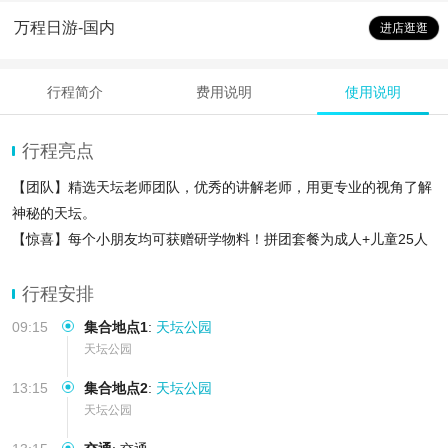
万程日游-国内
进店逛逛
行程简介
费用说明
使用说明
行程亮点
【团队】精选天坛老师团队，优秀的讲解老师，用更专业的视角了解
神秘的天坛。
【惊喜】每个小朋友均可获赠研学物料！拼团套餐为成人+儿童25人
精致团
【贴心】天坛联票+老师趣味互动，佩戴耳机，远离嘈杂的环境，更
行程安排
加舒心的聆听天坛的故事
09:15
集合地点1
:
天坛公园
天坛公园
13:15
集合地点2
:
天坛公园
天坛公园