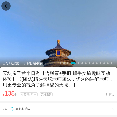

出发地:北京
万程日游-国内
天坛亲子营半日游【含联票+手册|蜗牛文旅趣味互动
体验】【[团队]精选天坛老师团队，优秀的讲解老师，
用更专业的视角了解神秘的天坛。】
138
¥
起
月售:0
可订8月11日
支持退款
待商家确认

服务