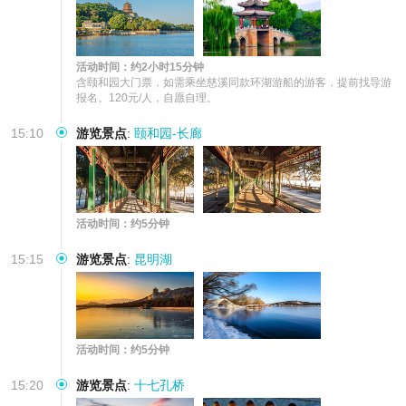
活动时间：约2小时15分钟
含颐和园大门票，如需乘坐慈溪同款环湖游船的游客，提前找导游
报名。120元/人，自愿自理。
15:10
游览景点
:
颐和园-长廊
活动时间：约5分钟
15:15
游览景点
:
昆明湖
活动时间：约5分钟
15:20
游览景点
:
十七孔桥