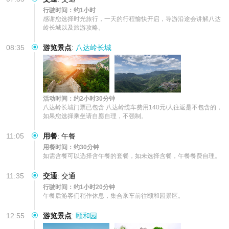
行驶时间：约1小时
感谢您选择时光旅行，一天的行程愉快开启，导游沿途会讲解八达
岭长城以及旅游攻略。
08:35
游览景点
:
八达岭长城
活动时间：约2小时30分钟
八达岭长城门票已包含 八达岭缆车费用140元/人往返是不包含的，
如果您选择乘坐请自愿自理，不强制。
11:05
用餐
:
午餐
用餐时间：约30分钟
如需含餐可以选择含午餐的套餐，如未选择含餐，午餐餐费自理。
11:35
交通
:
交通
行驶时间：约1小时20分钟
午餐后游客们稍作休息，集合乘车前往颐和园景区。
12:55
游览景点
:
颐和园