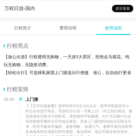
万程日游-国内
进店逛逛
行程简介
费用说明
使用说明
行程亮点
【放心出游】行程透明无购物，一天游3大景区，拒绝走马观花。纯
玩无购物，无隐形消费。
【轻松出行】可选择私家团上门接送出行便捷、省心，比自由行更省
心、省钱。
【品质出行】导游讲解，无购物，大门票全含，无强制收费
行程安排
06:00
上门接
【【五环内接套餐】接早时间为5点-6点左右，接早司机提前半小
时左右给您打电话。导游在出行前一天晚上22：00之前以电话、微
信或者短信形式与您联系，请您保持手机畅通。出行当日旅行社会
安排接驳车辆到五环内地点接您。具体上门接驳时间由当日路况为
准，时间可能有所偏差，谢谢理解。 如遇天气、暑期节假日游客增
多或者政策性道路封闭等原因，集合时间、地点可能会有所变动。