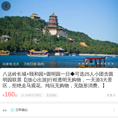

出发地:北京
万程日游-国内
八达岭长城+颐和园+圆明园一日◆可选25人小团含圆
明园联票【[放心出游]行程透明无购物，一天游3大景
区，拒绝走马观花。纯玩无购物，无隐形消费。】
160
¥
起
月售:0
22:30前可订明日
支持退款
立即确认

服务