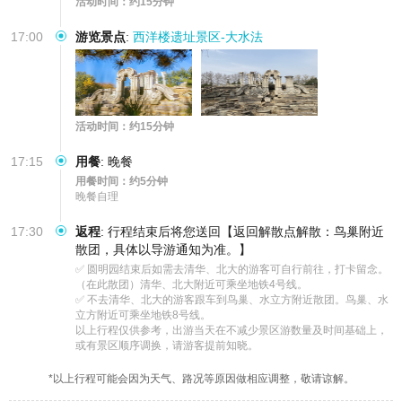
活动时间：约15分钟
17:00
游览景点
:
西洋楼遗址景区-大水法
活动时间：约15分钟
17:15
用餐
:
晚餐
用餐时间：约5分钟
晚餐自理
17:30
返程
:
行程结束后将您送回【返回解散点解散：鸟巢附近
散团，具体以导游通知为准。】
✅ 圆明园结束后如需去清华、北大的游客可自行前往，打卡留念。
（在此散团）清华、北大附近可乘坐地铁4号线。

✅ 不去清华、北大的游客跟车到鸟巢、水立方附近散团。鸟巢、水
立方附近可乘坐地铁8号线。

以上行程仅供参考，出游当天在不减少景区游数量及时间基础上，
或有景区顺序调换，请游客提前知晓。
*以上行程可能会因为天气、路况等原因做相应调整，敬请谅解。