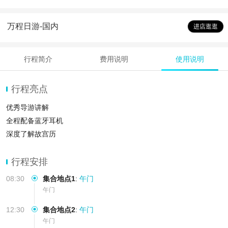
万程日游-国内
进店逛逛
行程简介
费用说明
使用说明
行程亮点
优秀导游讲解
全程配备蓝牙耳机
深度了解故宫历
行程安排
08:30
集合地点1
:
午门
午门
12:30
集合地点2
:
午门
午门