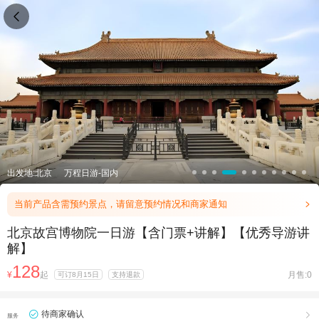

出发地:北京
万程日游-国内
当前产品含需预约景点，请留意预约情况和商家通知

北京故宫博物院一日游【含门票+讲解】【优秀导游讲
解】
128
¥
起
月售:0
可订8月15日
支持退款
待商家确认

服务