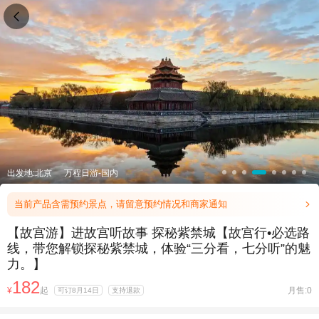

出发地:北京
万程日游-国内
当前产品含需预约景点，请留意预约情况和商家通知

【故宫游】进故宫听故事 探秘紫禁城【故宫行•必选路
线，带您解锁探秘紫禁城，体验“三分看，七分听”的魅
力。】
182
¥
起
月售:0
可订8月14日
支持退款