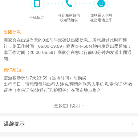
收到商家短信
凭联系人信息
手机预订
或电话确认
在指定地上车
出团信息
商家会在出游当天的0点前与您确认出团信息。若您超过此时间预
订，则工作时间（06:00-19:59）商家会在60分钟内发送出团通知；
非工作时间（20:00-05:59）商家会在您出行前60分钟内发送出团通
知。
预订须知
需游客游玩前7天23:59（当地时间）前购买
出行当日，请凭预留的出行人姓名/预留的联系人手机号/身份证/有效
证件（身份证/港澳通行证/护照等）在预定地点集合
注意事项
更多使用说明

成人：18周岁 – 59周岁；
儿童：3周岁 – 17周岁；
老人：60周岁（含）以上；
温馨提示

查看：
查看工商执照信息
、
查看特许经营许可证信息
1.去哪儿网提醒您注意人身安全，参加有一定危险性的室内或户外活