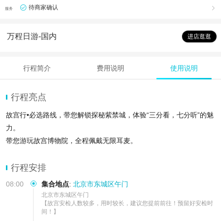
待商家确认

服务
万程日游-国内
进店逛逛
行程简介
费用说明
使用说明
行程亮点
故宫行•必选路线，带您解锁探秘紫禁城，体验“三分看，七分听”的魅
力。
带您游玩故宫博物院，全程佩戴无限耳麦。
由于故宫限流，提前7天进行预订，我们会第一时间全力为您抢票
行程安排
08:00
集合地点
:
北京市东城区午门
北京市东城区午门

【故宫安检人数较多，用时较长，建议您提前前往！预留好安检时
间！】