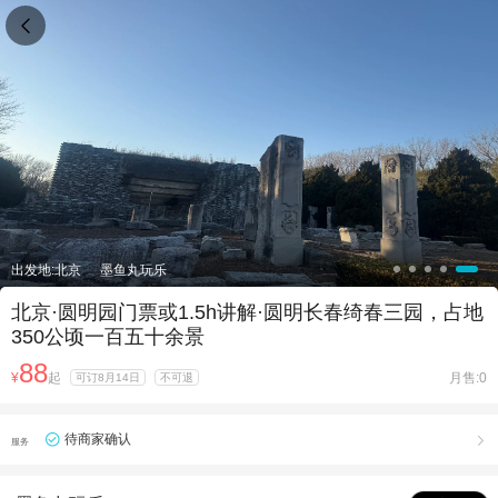

出发地:北京
墨鱼丸玩乐
北京·圆明园门票或1.5h讲解·圆明长春绮春三园，占地
350公顷一百五十余景
88
¥
起
月售:0
可订8月14日
不可退
待商家确认

服务