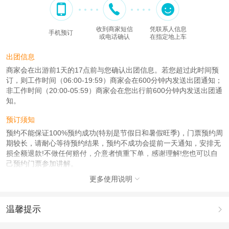
收到商家短信
凭联系人信息
手机预订
或电话确认
在指定地上车
出团信息
商家会在出游前1天的17点前与您确认出团信息。若您超过此时间预
订，则工作时间（06:00-19:59）商家会在600分钟内发送出团通知；
非工作时间（20:00-05:59）商家会在您出行前600分钟内发送出团通
知。
预订须知
预约不能保证100%预约成功(特别是节假日和暑假旺季)，门票预约周
期较长，请耐心等待预约结果，预约不成功会提前一天通知，安排无
损全额退款!不做任何赔付，介意者慎重下单，感谢理解!您也可以自
己预约门票参加讲解。
更多使用说明

产品说明
费用包含:门票
费用不含:交通、个人消费
温馨提示

人群说明
1.去哪儿网提醒您注意人身安全，参加有一定危险性的室内或户外活