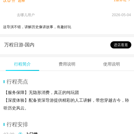
5.0
1条评论
分
超棒
去哪儿用户
2026-05-04
这导演不错，讲解历史像讲故事，有趣好玩
万程日游-国内
进店逛逛
行程简介
费用说明
使用说明
行程亮点
【服务保障】无隐形消费，真正的纯玩团
【深度体验】配备资深导游提供精彩的人工讲解，带您穿越古今，聆
听历史风云。
【轻松畅游】适合所有人群出游，多套餐可供选择
行程安排