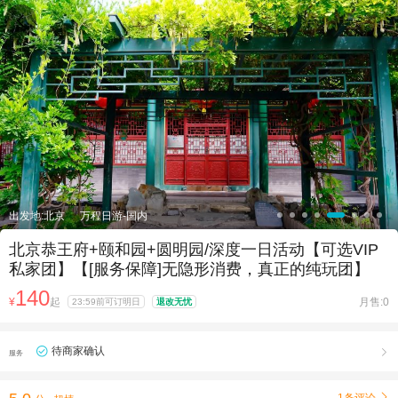

出发地:北京
万程日游-国内
北京恭王府+颐和园+圆明园/深度一日活动【可选VIP
私家团】【[服务保障]无隐形消费，真正的纯玩团】
140
¥
起
月售:0
23:59前可订明日
退改无忧
待商家确认

服务
