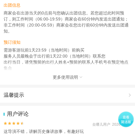
出团信息
商家会在出游当天的0点前与您确认出团信息。若您超过此时间预
订，则工作时间（06:00-19:59）商家会在60分钟内发送出团通知；
非工作时间（20:00-05:59）商家会在您出行前60分钟内发送出团通
知。
预订须知
需游客游玩前1天23:59（当地时间）前购买
服务人员最晚会于出行前1天22:00（当地时间）联系您
出行当日，请凭预留的出行人姓名+预留的联系人手机号在预定地点
集合
更多使用说明

注意事项
成人：18周岁 – 59周岁；
儿童：1周岁 – 17周岁；
温馨提示

老人：60周岁 – 78周岁；
1.去哪儿网提醒您注意人身安全，参加有一定危险性的室内或户外活
查看：
查看工商执照信息
、
查看特许经营许可证信息
动（如跳伞、潜水、滑雪等）前，请务必仔细阅读
《风险提示》
。
用户评论
本产品由青岛驿路同行国际旅行社有限公司代理招徕，委托社为八方游(北京)国
2.为普及旅游安全知识及旅游文明公约，使您的旅程顺利圆满完成，
际旅行社有限公司，具体的旅游服务和操作由委托社及其有资质的地接社提供
特制定
《去哪儿网旅游安全手册》
，请您认真阅读并切实遵守。


去哪儿用户 2026-05-04
这导演不错，讲解历史像讲故事，有趣好玩