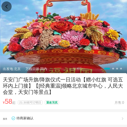

出发地:北京
万程日游-国内
天安门广场升旗/降旗仪式一日活动【赠小红旗 可选五
环内上门接】【[经典重温]领略北京城市中心，人民大
会堂，天安门等景点】
58
¥
起
月售:0
21:30前可订明日
退改无忧
待商家确认

服务