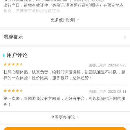
出行当日，请凭有效证件（身份证/港澳通行证/护照等）在预定地点
集合，需携带下单时提交的证件
更多使用说明

注意事项
成人：18周岁 – 80周岁；
儿童：3周岁 – 17周岁；
温馨提示

查看：
查看工商执照信息
、
查看特许经营许可证信息
1.去哪儿网提醒您注意人身安全，参加有一定危险性的室内或户外活
本产品由青岛驿路同行国际旅行社有限公司代理招徕，委托社为北京首善畅行国
动（如跳伞、潜水、滑雪等）前，请务必仔细阅读
《风险提示》
。
用户评论
际旅行社有限公司，具体的旅游服务和操作由委托社及其有资质的地接社提供
2.为普及旅游安全知识及旅游文明公约，使您的旅程顺利圆满完成，
特制定
《去哪儿网旅游安全手册》
，请您认真阅读并切实遵守。


去哪儿用户 2023-07-25
杜导心细体贴，认真负责，给我们深度讲解，进团队通道不排队，超
棒的一次体验！性价比高，服务很好，总体超赞！


去哪儿用户 2023-08-11
第一次来，跟团避免没有方向感，还好有平台，可以挺提供不同的服
务！
查看更多评论
