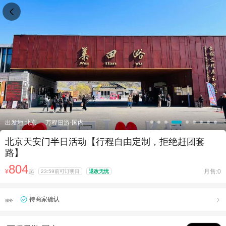

出发地:北京
万程日游-国内
北京天安门半日活动【行程自由定制，拒绝赶团套
路】
804
¥
起
月售:0
23:59前可订明日
退改无忧
待商家确认

服务