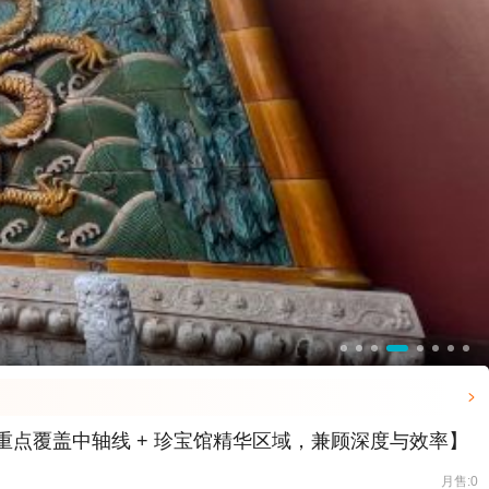

点覆盖中轴线 + 珍宝馆精华区域，兼顾深度与效率】
月售:0