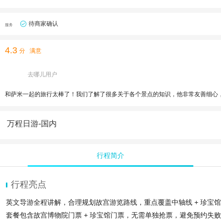
待商家确认
服务
4.3
分
满意
去哪儿用户
和萨米一起的旅行太棒了！我们了解了很多关于各个景点的知识，他非常友善细心
万程日游-国内
行程简介
行程亮点
英文导游全程讲解，合理规划故宫游览路线，重点覆盖中轴线 + 珍宝
套餐包含故宫博物院门票 + 珍宝馆门票，无需单独抢票，避免预约失