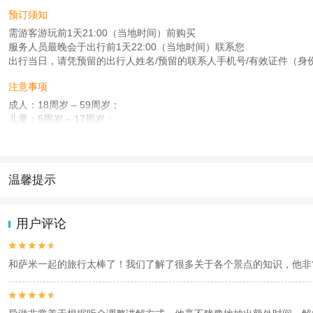
预订须知
需游客游玩前1天21:00（当地时间）前购买
服务人员最晚会于出行前1天22:00（当地时间）联系您
出行当日，请凭预留的出行人姓名/预留的联系人手机号/有效证件（身
注意事项
成人：18周岁 – 59周岁；
儿童：5周岁 – 17周岁；
老人：60周岁 – 80周岁；
查看：
查看工商执照信息
、
查看特许经营许可证信息
本产品由青岛驿路同行国际旅行社有限公司代理招徕，委托社为北京去哪游国际旅
温馨提示
1.去哪儿网提醒您注意人身安全，参加有一定危险性的室内或户外活
2.为普及旅游安全知识及旅游文明公约，使您的旅程顺利圆满完成，特
用户评论


和萨米一起的旅行太棒了！我们了解了很多关于各个景点的知识，他非

