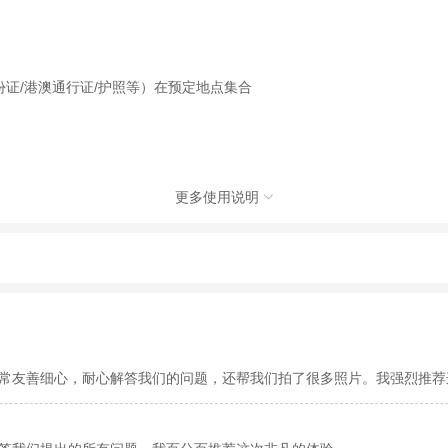
份证/港澳通行证/护照等）在预定地点集合
更多使用说明

行社有限公司，具体的旅游服务和操作由委托社及其有资质的地接社提供
动（如跳伞、潜水、滑雪等）前，请务必仔细阅读
《风险提示》
。
制定
《去哪儿网旅游安全手册》
，请您认真阅读并切实遵守。
常友善细心，耐心解答我们的问题，还帮我们拍了很多照片。我强烈推荐