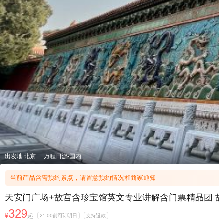
出发地:北京
万程日游-国内
当前产品含需预约景点，请留意预约情况和商家通知
天安门广场+故宫含珍宝馆英文专业讲解含门票精品团 
329
¥
起
21:00前可订明日
支持退款