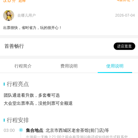
5.0
4条评论
分
超棒
去哪儿用户
2026-07-04
出票很快，省时省力，玩的很开心！
首善畅行
进店逛逛
行程简介
费用说明
使用说明
行程亮点
团队通道看升旗，多套餐可选
大会堂出票率高，没抢到票可全额退
行程安排
03:00
集合地点
:
北京市西城区老舍茶馆(前门店)等
出游前一天晚上21:00之前会有导游以电话或短信的方式联系您，