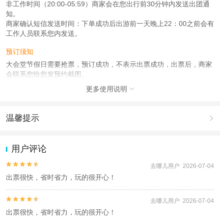
非工作时间（20:00-05:59）商家会在您出行前30分钟内发送出团通
知。
商家确认短信发送时间：下单成功后出游前一天晚上22：00之前会有
工作人员联系您内发送。
预订须知
大会堂节假日需要抢票，预订成功，不表示出票成功，出票后，商家
会联系您给您发预约截图。
含升旗的套餐，出游前一天晚上会有导游联系您！
更多使用说明

查看
《工商执照信息》
《特许经营许可证信息》
温馨提示

1.去哪儿网提醒您注意人身安全，参加有一定危险性的室内或户外活
动（如跳伞、潜水、滑雪等）前，请务必仔细阅读
《风险提示》
。
用户评论
2.为普及旅游安全知识及旅游文明公约，使您的旅程顺利圆满完成，
特制定
《去哪儿网旅游安全手册》
，请您认真阅读并切实遵守。


去哪儿用户 2026-07-04
出票很快，省时省力，玩的很开心！


去哪儿用户 2026-07-04
出票很快，省时省力，玩的很开心！