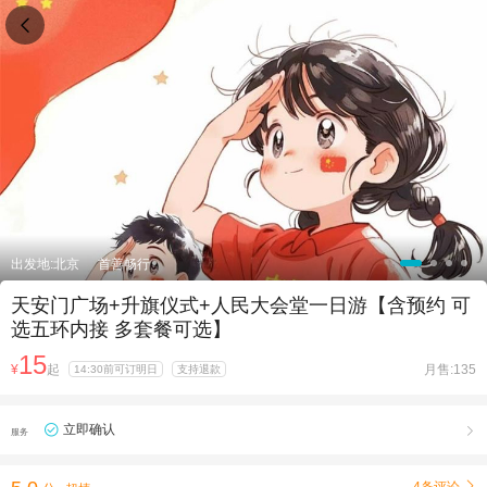

出发地:北京
首善畅行
天安门广场+升旗仪式+人民大会堂一日游【含预约 可
选五环内接 多套餐可选】
15
¥
起
月售:135
14:30前可订明日
支持退款
立即确认

服务
