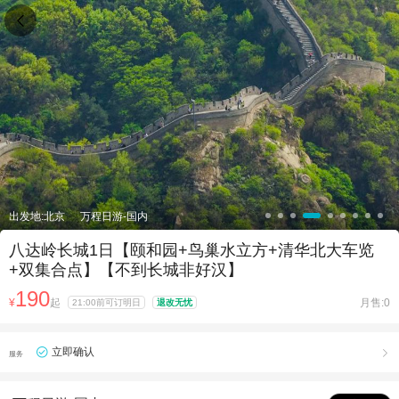

出发地:北京
万程日游-国内
八达岭长城1日【颐和园+鸟巢水立方+清华北大车览
+双集合点】【不到长城非好汉】
190
¥
起
月售:0
21:00前可订明日
退改无忧
立即确认

服务