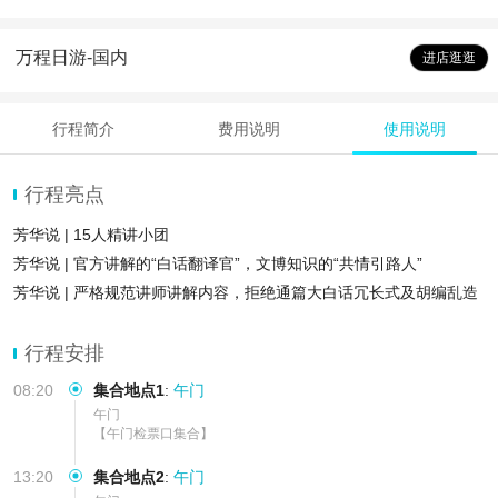
万程日游-国内
进店逛逛
行程简介
费用说明
使用说明
行程亮点
芳华说 | 15人精讲小团
芳华说 | 官方讲解的“白话翻译官”，文博知识的“共情引路人”
芳华说 | 严格规范讲师讲解内容，拒绝通篇大白话冗长式及胡编乱造
式解说
行程安排
08:20
集合地点1
:
午门
午门

【午门检票口集合】
13:20
集合地点2
:
午门