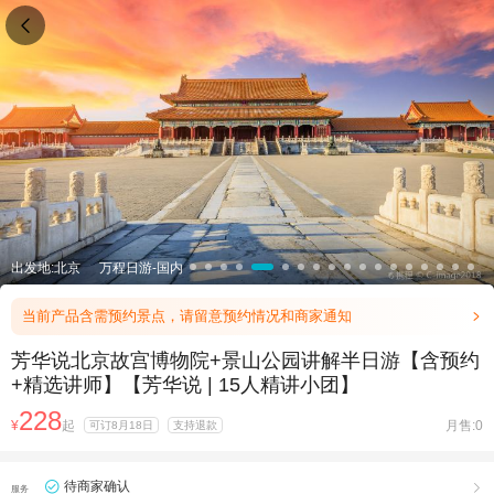

出发地:北京
万程日游-国内
当前产品含需预约景点，请留意预约情况和商家通知

芳华说北京故宫博物院+景山公园讲解半日游【含预约
+精选讲师】【芳华说 | 15人精讲小团】
228
¥
起
月售:0
可订8月18日
支持退款
待商家确认

服务