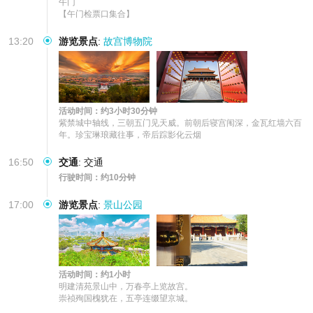
午门

【午门检票口集合】
13:20
游览景点
:
故宫博物院
活动时间：约3小时30分钟
紫禁城中轴线，三朝五门见天威。前朝后寝宫闱深，金瓦红墙六百
年。珍宝琳琅藏往事，帝后踪影化云烟
16:50
交通
:
交通
行驶时间：约10分钟
17:00
游览景点
:
景山公园
活动时间：约1小时
明建清苑景山中，万春亭上览故宫。

崇祯殉国槐犹在，五亭连缀望京城。