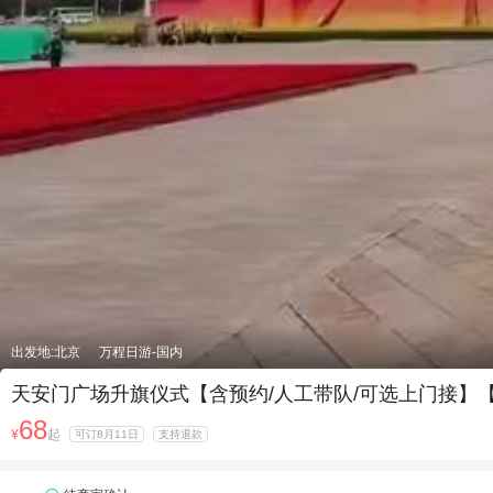
出发地:北京
万程日游-国内
天安门广场升旗仪式【含预约/人工带队/可选上门接】
68
¥
起
可订8月11日
支持退款