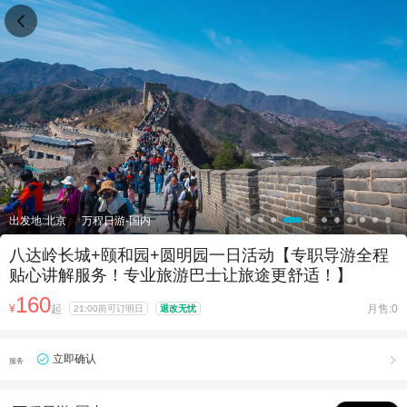

出发地:北京
万程日游-国内
八达岭长城+颐和园+圆明园一日活动【专职导游全程
贴心讲解服务！专业旅游巴士让旅途更舒适！】
160
¥
起
月售:0
21:00前可订明日
退改无忧
立即确认

服务