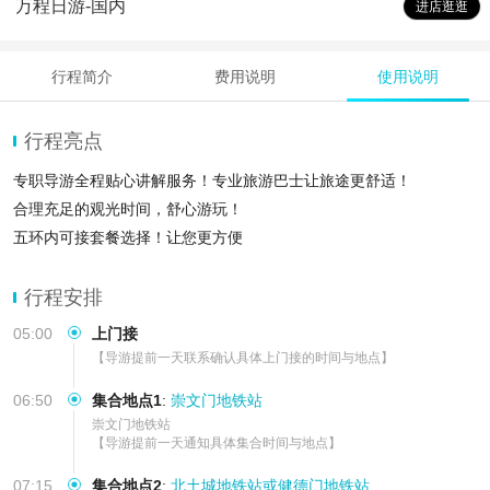
万程日游-国内
进店逛逛
行程简介
费用说明
使用说明
行程亮点
专职导游全程贴心讲解服务！专业旅游巴士让旅途更舒适！
合理充足的观光时间，舒心游玩！
五环内可接套餐选择！让您更方便
行程安排
05:00
上门接
【导游提前一天联系确认具体上门接的时间与地点】
06:50
集合地点1
:
崇文门地铁站
崇文门地铁站

【导游提前一天通知具体集合时间与地点】
07:15
集合地点2
:
北土城地铁站或健德门地铁站