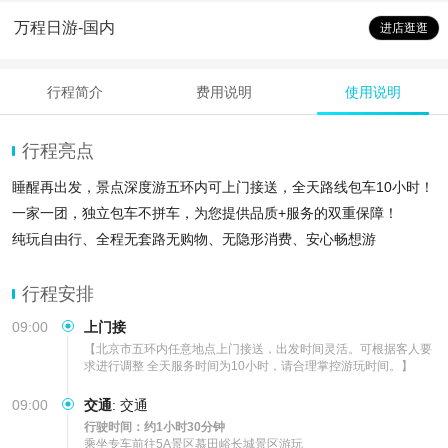
万程日游-国内
进店逛逛
行程简介
费用说明
使用说明
行程亮点
睡醒再出发，景点深度游五环内可上门接送，全天路线包车10小时！
一家一团，独立包车不拼车，为您提供品质+服务的双重保障！
纯玩自由行、全程无套路无购物、无隐形消费、安心畅想游
行程安排
09:00
上门接
【北京市五环内任意地点上门接送，出发时间灵活。可根据客人要
求进行调整 全天服务时间为10小时，请合理掌控游玩时间。】
09:00
交通
:
交通
行驶时间：约1小时30分钟
乘坐专车前往5A景区慕田峪长城景区游玩