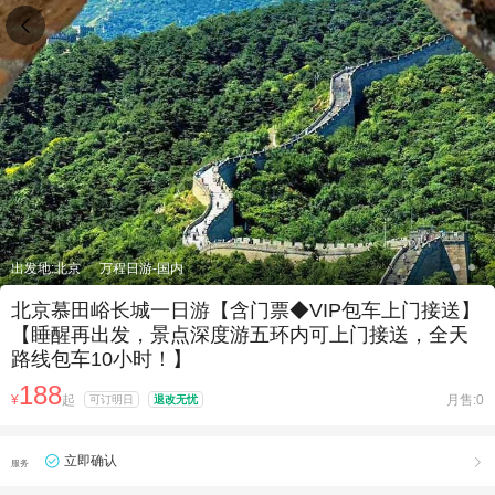

出发地:北京
万程日游-国内
北京慕田峪长城一日游【含门票◆VIP包车上门接送】
【睡醒再出发，景点深度游五环内可上门接送，全天
路线包车10小时！】
188
¥
起
月售:0
可订明日
退改无忧
立即确认

服务