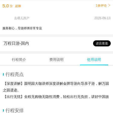
5.0
1条评论

分
超棒
去哪儿用户
2026-06-13
服务耐心，导游师傅非常专业
万程日游-国内
进店逛逛
行程简介
费用说明
使用说明
行程亮点
【深度讲解】圆明园大咖讲师深度讲解金牌导游向导亲子游，解万园
之园遗迹。
【出行无忧】全程无购物无隐性消费，轻松出行无负担，讲好中国故
事，做好历史传承。
【定制体验】专属路线适配不同人群需求，文化探秘按需选择，告别
行程安排