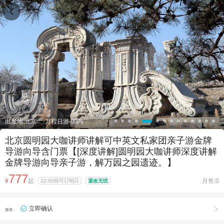

出发地:北京
万程日游-国内
北京圆明园大咖讲师讲解可中英文私家团亲子游金牌
导游向导含门票【[深度讲解]圆明园大咖讲师深度讲解
金牌导游向导亲子游，解万园之园遗迹。】
777
¥
起
月售:0
22:00前可订明日
退改无忧
立即确认

服务