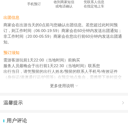
收到商家短信
凭联系人信息
手机预订
或电话确认
在指定地上车
出团信息
商家会在出游当天的0点前与您确认出团信息。若您超过此时间预
订，则工作时间（06:00-19:59）商家会在60分钟内发送出团通知；
非工作时间（20:00-05:59）商家会在您出行前60分钟内发送出团通
知。
预订须知
需游客游玩前1天22:00（当地时间）前购买
服务人员最晚会于出行前1天22:30（当地时间）联系您
出行当日，请凭预留的出行人姓名/预留的联系人手机号/有效证件
（身份证/港澳通行证/护照等）在预定地点集合，需携带下单时提交
的证件
更多使用说明

查看：
查看工商执照信息
、
查看特许经营许可证信息
本产品由青岛驿路同行国际旅行社有限公司代理招徕，委托社为东方乐享（北
温馨提示

京）国际旅行社有限公司，具体的旅游服务和操作由委托社及其有资质的地接社
提供
1.去哪儿网提醒您注意人身安全，参加有一定危险性的室内或户外活
动（如跳伞、潜水、滑雪等）前，请务必仔细阅读
《风险提示》
。
用户评论
2.为普及旅游安全知识及旅游文明公约，使您的旅程顺利圆满完成，