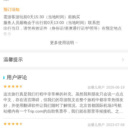
预订须知
需游客游玩前0天15:30（当地时间）前购买
服务人员最晚会于出行前0天13:00（当地时间）联系您
出行当日，请凭有效证件（身份证/港澳通行证/护照等）在预定地点
集合
更多使用说明
查看：
查看工商执照信息
、
查看特许经营许可证信息

本产品由青岛驿路同行国际旅行社有限公司代理招徕，委托社为遨游国际旅行社
（北京）有限公司，具体的旅游服务和操作由委托社及其有资质的地接社提供
温馨提示

1.去哪儿网提醒您注意人身安全，参加有一定危险性的室内或户外活
动（如跳伞、潜水、滑雪等）前，请务必仔细阅读
《风险提示》
。
用户评论
2.为普及旅游安全知识及旅游文明公约，使您的旅程顺利圆满完成，
特制定
《去哪儿网旅游安全手册》
，请您认真阅读并切实遵守。


去哪儿用户 2026-06-19
这次旅行真是我们行程中非常棒的补充。虽然我和朋友只会说一点点
中文，存在语言障碍，但我们的导游凯文在整个旅程中都非常热情友
好，并使用翻译软件让我们随时了解情况。北京首都国际机场3号航
站楼内有一个Trip.com的自助售票亭，我们就在那里等候接机。之
后，我们驱车穿过市区和山坡，到达八达岭长城入口。下车后，售票
处出现了一些小插曲，由于我们中文不太流利，只能依靠翻译软件来


去哪儿用户 2023-07-08