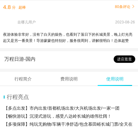
4.8
80条评论

分
超棒
去哪儿用户
2023-08-26
夜游体验非常好，没有了白天的燥热，也看到了落日下的长城美景，晚上灯光亮
起又是另一番美景！导游蒙蒙也特别好，服务很周到，讲解很明白！总体超赞
万程日游-国内
进店逛逛
行程简介
费用说明
使用说明
行程亮点
【多点出发】市内出发/首都机场出发/大兴机场出发/一家一团
【畅快游玩】沉浸式游玩，感受八达岭长城的雄伟壮阔！
【多项保障】纯玩无购物/车辆干净舒适/包含慕田峪长城门票/全天在
线客服，随时为您解答问