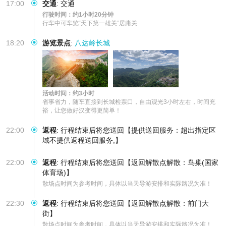
17:00
交通
:
交通
行驶时间：约1小时20分钟
行车中可车览“天下第一雄关”居庸关
18:20
游览景点
:
八达岭长城
活动时间：约3小时
省事省力，随车直接到长城检票口，自由观光3小时左右，时间充
裕，让您做好汉变得更简单！
22:00
返程
:
行程结束后将您送回【提供送回服务：超出指定区
域不提供返程送回服务,】
22:00
返程
:
行程结束后将您送回【返回解散点解散：鸟巢(国家
体育场)】
散场点时间为参考时间，具体以当天导游安排和实际路况为准！
22:30
返程
:
行程结束后将您送回【返回解散点解散：前门大
街】
散场点时间为参考时间，具体以当天导游安排和实际路况为准！