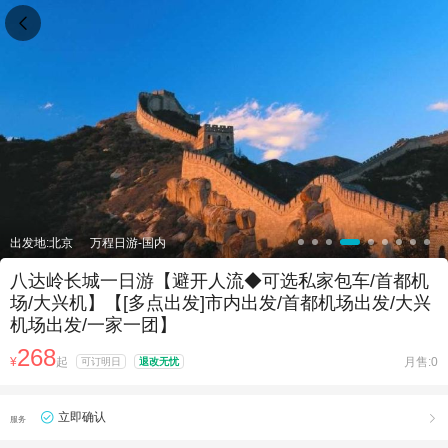

出发地:北京
万程日游-国内
八达岭长城一日游【避开人流◆可选私家包车/首都机
场/大兴机】【[多点出发]市内出发/首都机场出发/大兴
机场出发/一家一团】
268
¥
起
月售:0
可订明日
退改无忧
立即确认

服务