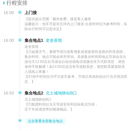
行程安排
16:00
上门接
【提供超出范围「额外收费」接送客人服务

温馨提示：包车可提供五环内上门接送 出发时间仅为参考时间，实
际出行时间可以您决定】
16:00
集合地点1
:
老舍茶馆
老舍茶馆

【①如遇天气，暑期节假日游客增多或者政策性道路封闭等原因，
集合时间、地点可能会有所变动。具体集合时间和地点导游会在出
游当天12:00左右导游会以短信或电话或微信等方式联系您，请您
保持手机畅通！如14:00后还没有导游联系您，请您联系紧急联系
人或线上客服！

 ②行程中时间仅为平日发车参考，节假日具体的由出行当天情况而
定。】
16:50
集合地点2
:
北土城地铁站B口
北土城地铁站B口

【①散团时间以当天导游安排和实际路况为准；

②下车前请您带好随身物品。】
点击查看全部集合地点