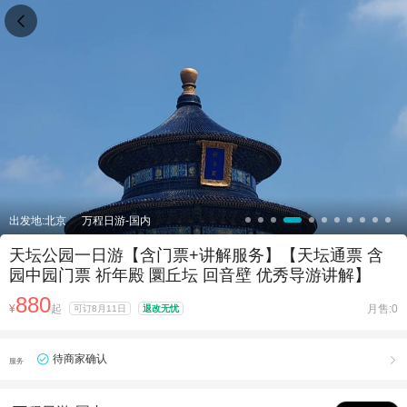

出发地:北京
万程日游-国内
天坛公园一日游【含门票+讲解服务】【天坛通票 含
园中园门票 祈年殿 圜丘坛 回音壁 优秀导游讲解】
880
¥
起
月售:0
可订8月11日
退改无忧
待商家确认

服务