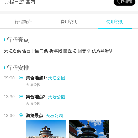
万程日游-国内
进店逛逛
行程简介
费用说明
使用说明
行程亮点
天坛通票 含园中园门票 祈年殿 圜丘坛 回音壁 优秀导游讲
行程安排
09:00
集合地点1
:
天坛公园
天坛公园
13:30
集合地点2
:
天坛公园
天坛公园
13:30
游览景点
:
天坛公园