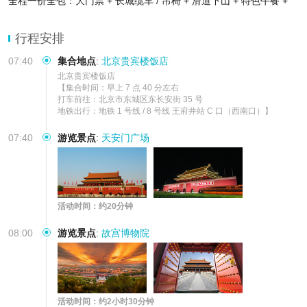
全程一价全包：大门票 + 长城缆车 / 吊椅 + 滑道下山 + 特色午餐 +
专属司机 + 专业导游
固定高端集合点：北京贵宾楼大饭店统一集合，地理位置优越，出行
行程安排
方
07:40
集合地点
:
北京贵宾楼饭店
北京贵宾楼饭店

【集合时间：早上 7 点 40 分左右

打车前往：北京市东城区东长安街 35 号

地铁出行：地铁 1 号线 / 8 号线 王府井站 C 口（西南口）】
07:40
游览景点
:
天安门广场
活动时间：约20分钟
08:00
游览景点
:
故宫博物院
活动时间：约2小时30分钟