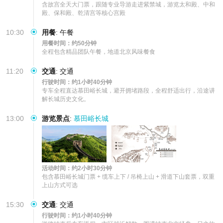
含故宫全天大门票，跟随专业导游走进紫禁城，游览太和殿、中和
殿、保和殿、乾清宫等核心宫殿
10:30
用餐
:
午餐
用餐时间：约50分钟
全程包含精品团队午餐，地道北京风味餐食
11:20
交通
:
交通
行驶时间：约1小时40分钟
专车全程直达慕田峪长城，避开拥堵路段，全程舒适出行，沿途讲
解长城历史文化。
13:00
游览景点
:
慕田峪长城
活动时间：约2小时30分钟
包含慕田峪长城门票 + 缆车上下 / 吊椅上山 + 滑道下山套票，双重
上山方式可选
15:30
交通
:
交通
行驶时间：约1小时40分钟