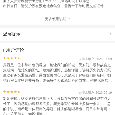
服务人员最晚会于出行前1天20:00（当地时间）联系您
出行当日，请凭护照在预定地点集合，需携带下单时提交的证件
注意事项
更多使用说明

成人：13周岁 – 99周岁；
儿童：3周岁 – 12周岁；
婴儿：1周岁 – 2周岁；
温馨提示

查看：
查看工商执照信息
、
查看特许经营许可证信息
1.去哪儿网提醒您注意人身安全，参加有一定危险性的室内或户外活
本产品由青岛驿路同行国际旅行社有限公司代理招徕，委托社为北京智游天下国
动（如跳伞、潜水、滑雪等）前，请务必仔细阅读
《风险提示》
。
用户评论
际旅行社有限公司，具体的旅游服务和操作由委托社及其有资质的地接社提供
2.为普及旅游安全知识及旅游文明公约，使您的旅程顺利圆满完成，
特制定
《去哪儿网旅游安全手册》
，请您认真阅读并切实遵守。


去哪儿用户 2026-07-09
露西是一位非常出色的导游，她让我们的长城、天安门广场和故宫之
旅成为一段难忘的回忆。她知识渊博、热情洋溢，讲解历史的方式既
生动有趣又通俗易懂。露西友善耐心，总是乐于解答我们的疑问。她
把行程安排得井井有条，确保每个人都感到舒适自在。 特别感谢您帮
我们办理了长城缆车的退款。我们非常感谢您的帮助和优质的客户服
务。 感谢露西，我们学到了很多东西，也享受了旅程中的每一刻。我


去哪儿用户 2026-06-19
们强烈推荐她给所有来北京的游客。再次感谢露西，为我们全家留下
对她来说，这次旅行信息量很大，只是在故宫停留的时间可能有点太
了如此美好的回忆。祝您未来一切顺利！
长了，因为感觉内容都差不多。我更希望在长城上多待一会儿……总
的来说，南希是一位很棒的导游。她讲解清晰易懂，而且非常有耐
心、乐于助人、知识渊博。