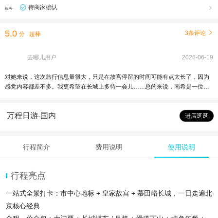
待商家确认

服务
5.0
3条评论

分
超棒
去哪儿用户
2026-06-19
对她来说，这次旅行信息量很大，只是在故宫停留的时间可能有点太长了，因为
感觉内容都差不多。我更希望在长城上多待一会儿……总的来说，南希是一位很
棒的导游。她讲解清晰易懂，而且非常有耐心、乐于助人、知识渊博。
万程日游-国内
进店逛逛
行程简介
费用说明
使用说明
行程亮点
一站式全景打卡：市中心地标 + 皇家故宫 + 慕田峪长城，一日走遍北
京核心经典