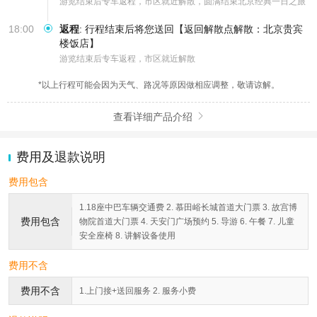
游览结束后专车返程，市区就近解散，圆满结束北京经典一日之旅
18:00
返程
:
行程结束后将您送回【返回解散点解散：北京贵宾
楼饭店】
游览结束后专车返程，市区就近解散
*以上行程可能会因为天气、路况等原因做相应调整，敬请谅解。
查看详细产品介绍

费用及退款说明
费用包含
1.18座中巴车辆交通费 2. 慕田峪长城首道大门票 3. 故宫博
费用包含
物院首道大门票 4. 天安门广场预约 5. 导游 6. 午餐 7. 儿童
安全座椅 8. 讲解设备使用
费用不含
费用不含
1.上门接+送回服务 2. 服务小费