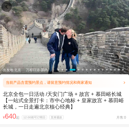

出发地:北京
万程日游-国内
当前产品含需预约景点，请留意预约情况和商家通知

北京全包一日活动 /天安门广场 + 故宫 + 慕田峪长城
【一站式全景打卡：市中心地标 + 皇家故宫 + 慕田峪
长城，一日走遍北京核心经典】
640
¥
起
月售:0
12:00前可订明日
支持退款