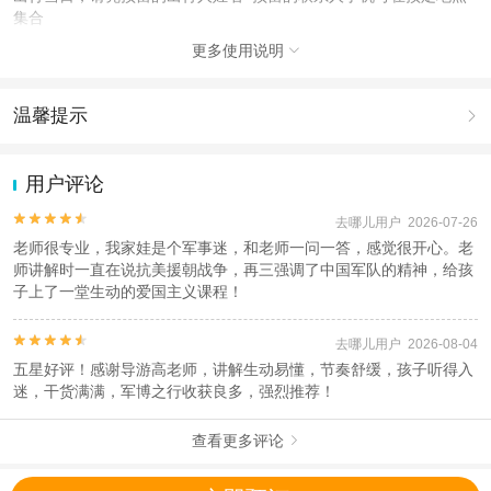
集合
更多使用说明

注意事项
成人：18周岁 – 80周岁；
儿童：2周岁 – 17周岁；
温馨提示

查看：
查看工商执照信息
、
查看特许经营许可证信息
1.去哪儿网提醒您注意人身安全，参加有一定危险性的室内或户外活
本产品由青岛驿路同行国际旅行社有限公司代理招徕，委托社为北京炎旭国际旅
动（如跳伞、潜水、滑雪等）前，请务必仔细阅读
《风险提示》
。
用户评论
行社有限公司，具体的旅游服务和操作由委托社及其有资质的地接社提供
2.为普及旅游安全知识及旅游文明公约，使您的旅程顺利圆满完成，
特制定
《去哪儿网旅游安全手册》
，请您认真阅读并切实遵守。


去哪儿用户 2026-07-26
老师很专业，我家娃是个军事迷，和老师一问一答，感觉很开心。老
师讲解时一直在说抗美援朝战争，再三强调了中国军队的精神，给孩
子上了一堂生动的爱国主义课程！


去哪儿用户 2026-08-04
五星好评！感谢导游高老师，讲解生动易懂，节奏舒缓，孩子听得入
迷，干货满满，军博之行收获良多，强烈推荐！
查看更多评论
