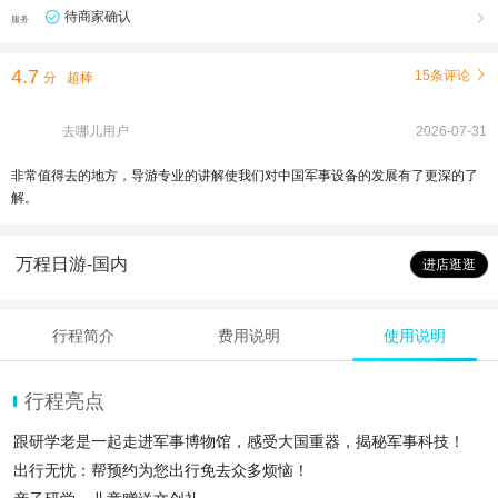
待商家确认

服务
4.7
15条评论

分
超棒
去哪儿用户
2026-07-31
非常值得去的地方，导游专业的讲解使我们对中国军事设备的发展有了更深的了
解。
万程日游-国内
进店逛逛
行程简介
费用说明
使用说明
行程亮点
跟研学老是一起走进军事博物馆，感受大国重器，揭秘军事科技！
出行无忧：帮预约为您出行免去众多烦恼！