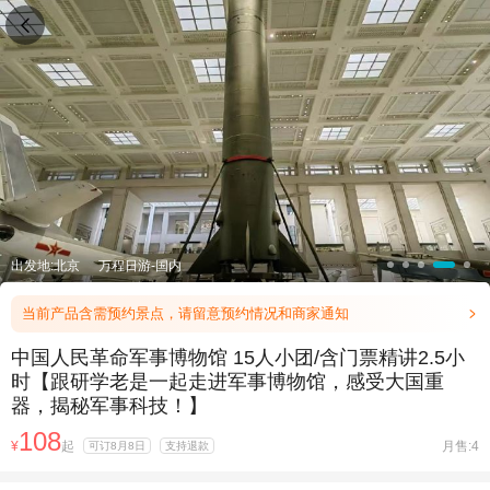

出发地:北京
万程日游-国内
当前产品含需预约景点，请留意预约情况和商家通知

中国人民革命军事博物馆 15人小团/含门票精讲2.5小
时【跟研学老是一起走进军事博物馆，感受大国重
器，揭秘军事科技！】
108
¥
起
月售:4
可订8月8日
支持退款