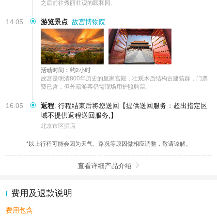
之后前往秀丽壮观的颐和园.
14:05
游览景点
:
故宫博物院
活动时间：约2小时
故宫是明清800年历史的皇家宫殿，壮观木质结构古建筑群，门票
费已含，但外籍游客仍需现场用护照购票。
16:05
返程
:
行程结束后将您送回【提供送回服务：超出指定区
域不提供返程送回服务,】
北京市区酒店
*以上行程可能会因为天气、路况等原因做相应调整，敬请谅解。
查看详细产品介绍

费用及退款说明
费用包含