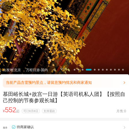

出发地:北京
万程日游-国内
当前产品含需预约景点，请留意预约情况和商家通知

慕田峪长城+故宫一日游【英语司机私人团】【按照自
己控制的节奏参观长城】
552
¥
起
月售:0
可订8月8日
支持退款
待商家确认

服务