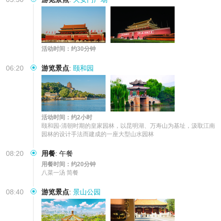
活动时间：约30分钟
06:20
游览景点
:
颐和园
活动时间：约2小时
颐和园-清朝时期的皇家园林，以昆明湖、万寿山为基址，汲取江南
园林的设计手法而建成的一座大型山水园林
08:20
用餐
:
午餐
用餐时间：约20分钟
八菜一汤 简餐
08:40
游览景点
:
景山公园