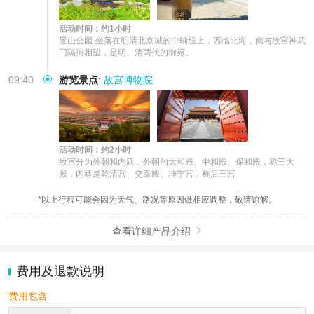
活动时间：约1小时
景山公园-坐落在明清北京城的中轴线上，西临北海，南与故宫神武
门隔街相望，是明、清两代的御苑。
09:40
游览景点
:
故宫博物院
活动时间：约2小时
故宫分为外朝和内廷，外朝的太和殿、中和殿、保和殿，称三大
殿，内廷是乾清宫、交泰殿、坤宁宫，称后三宫
*以上行程可能会因为天气、路况等原因做相应调整，敬请谅解。
查看详细产品介绍

费用及退款说明
费用包含