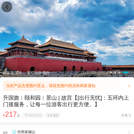

出发地:北京
万程日游-国内
当前产品含需预约景点，请留意预约情况和商家通知

升国旗︱颐和园︱景山 | 故宫【[出行无忧]：五环内上
门接服务，让每一位游客出行更方便。】
217
¥
起
月售:0
可订8月16日
支持退款
待商家确认

服务