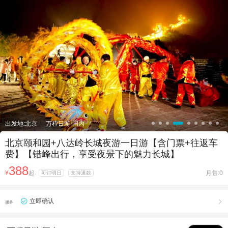

出发地:北京
万程日游-国内
北京颐和园+八达岭长城夜游一日游【含门票+往返车
费】【错峰出行，享受夜景下的魅力长城】
388
¥
起
月售:0
可订明日
支持退款
立即确认

服务