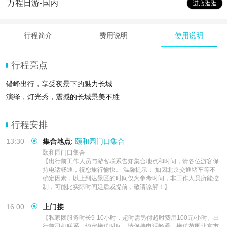
万程日游-国内
进店逛逛
行程简介
费用说明
使用说明
行程亮点
错峰出行，享受夜景下的魅力长城
演绎，灯光秀，震撼的长城景美不胜
行程安排
13:30
集合地点
:
颐和园门口集合
颐和园门口集合  

【出行前工作人员与游客联系告知集合地点和时间，请各位游客保
持电话畅通，祝您旅行愉快。 温馨提示： 如因北京交通堵车等不
确定因素，以上到达景区的时间仅为参考时间，非工作人员所能控
制，可能比实际时间延后或提前，敬请谅解！】
16:00
上门接
【私家团服务时长9-10小时，超时需另付超时费用100元/小时。出
行前司机联系。约定接送时间，请保持电话畅通。接送范围北京市