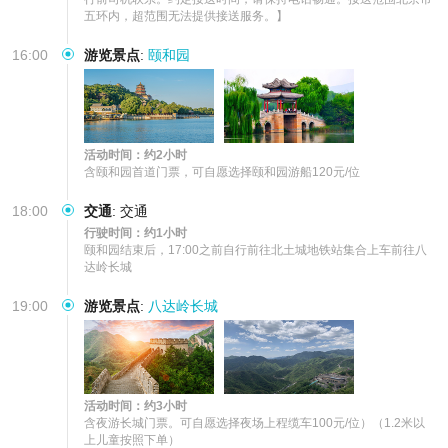
五环内，超范围无法提供接送服务。】
16:00
游览景点
:
颐和园
活动时间：约2小时
含颐和园首道门票，可自愿选择颐和园游船120元/位
18:00
交通
:
交通
行驶时间：约1小时
颐和园结束后，17:00之前自行前往北土城地铁站集合上车前往八
达岭长城
19:00
游览景点
:
八达岭长城
活动时间：约3小时
含夜游长城门票。可自愿选择夜场上程缆车100元/位）（1.2米以
上儿童按照下单）