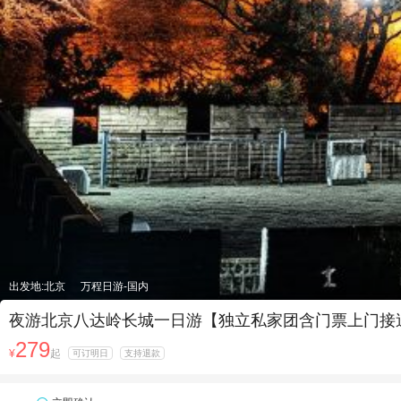
出发地:北京
万程日游-国内
夜游北京八达岭长城一日游【独立私家团含门票上门接
279
¥
起
可订明日
支持退款