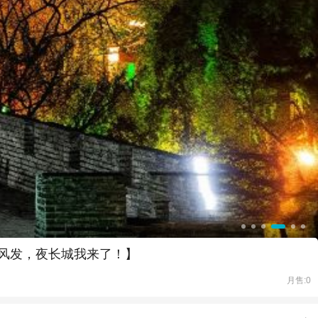
风发，夜长城我来了！】
月售:0