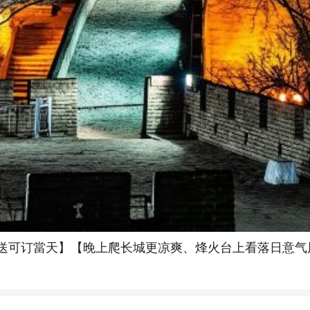
送可订當天】【晚上爬长城更凉爽、烽火台上看落日意气