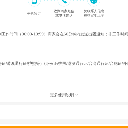
收到商家短信
凭联系人信息
手机预订
或电话确认
在指定地上车
间（06:00-19:59）商家会在60分钟内发送出团通知；非工作时间（2
证/港澳通行证/护照等）/身份证/护照/港澳通行证/台湾通行证/台胞证
更多使用说明

国际旅行社有限公司，具体的旅游服务和操作由委托社及其有资质的地接社提供
动（如跳伞、潜水、滑雪等）前，请务必仔细阅读
《风险提示》
。
制定
《去哪儿网旅游安全手册》
，请您认真阅读并切实遵守。