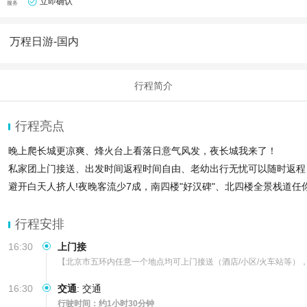
立即确认
服务
万程日游-国内
行程简介
行程亮点
晚上爬长城更凉爽、烽火台上看落日意气风发，夜长城我来了！
私家团上门接送、出发时间返程时间自由、老幼出行无忧可以随时返程
避开白天人挤人!夜晚客流少7成，南四楼"好汉碑"、北四楼全景栈道任
行程安排
16:30
上门接
【北京市五环内任意一个地点均可上门接送（酒店/小区/火车站等）
16:30
交通
:
交通
行驶时间：约1小时30分钟