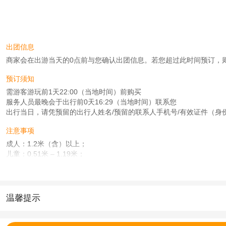
出团信息
商家会在出游当天的0点前与您确认出团信息。若您超过此时间预订，则工作时
预订须知
需游客游玩前1天22:00（当地时间）前购买
服务人员最晚会于出行前0天16:29（当地时间）联系您
出行当日，请凭预留的出行人姓名/预留的联系人手机号/有效证件（身份
注意事项
成人：1.2米（含）以上；
儿童：0.51米 – 1.19米；
查看：
查看工商执照信息
、
查看特许经营许可证信息
本产品由青岛驿路同行国际旅行社有限公司代理招徕，委托社为亿和时代（北京）
温馨提示
1.去哪儿网提醒您注意人身安全，参加有一定危险性的室内或户外活
2.为普及旅游安全知识及旅游文明公约，使您的旅程顺利圆满完成，特