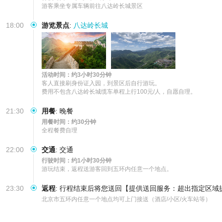
游客乘坐专属车辆前往八达岭长城景区
18:00
游览景点
:
八达岭长城
活动时间：约3小时30分钟
客人直接刷身份证入园，到景区后自行游玩。

费用不包含八达岭长城缆车单程上行100元/人，自愿自理。
21:30
用餐
:
晚餐
用餐时间：约30分钟
全程餐费自理
22:00
交通
:
交通
行驶时间：约1小时30分钟
游玩结束，返程送游客回到五环内任意一个地点。
23:30
返程
:
行程结束后将您送回【提供送回服务：超出指定区域
北京市五环内任意一个地点均可上门接送（酒店/小区/火车站等）