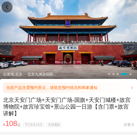

出发地:北京
北京九洲游国际...
当前产品含需预约景点，请留意预约情况和商家通知

北京天安门广场+天安门广场-国旗+天安门城楼+故宫
博物院+故宫珍宝馆+景山公园一日游【含门票+故宫
讲解】
108
¥
起
月售:5
可订8月16日
支持退款