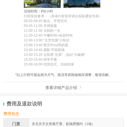
活动时间：约6小时
行程安排参考：（具体行程安排请以实际通知为准）

09:30-09:45 集合，开营仪式

09:45-11:00 月球探索

11:00-11:30 太阳的一生

11:30-12:40 午餐时间+休息时间

12:40-13:00 “太空垃圾”小知识

13:00-13:40 夜空中zui亮的星

13:40-14:40 观影:宇宙剧场

14:40-15:20 太阳系“兄弟”，知识“大碰撞”

15:20-15:40 研学手册

15:40-16:00 结营仪式，活动结束
*以上行程可能会因为天气、路况等原因做相应调整，敬请谅解。
查看详细产品介绍

费用及退款说明
费用包含
门票
含北京天文馆展厅票、剧场票预约（1场）