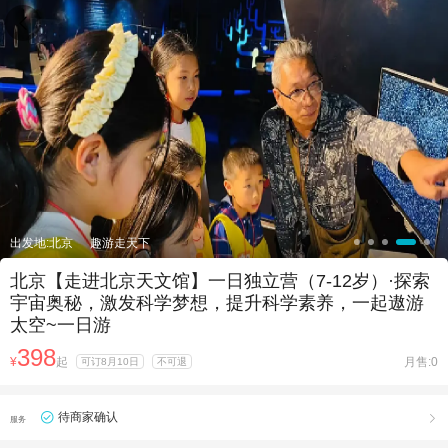

出发地:北京
趣游走天下
北京【走进北京天文馆】一日独立营（7-12岁）·探索
宇宙奥秘，激发科学梦想，提升科学素养，一起遨游
太空~一日游
398
¥
起
月售:0
可订8月10日
不可退
待商家确认

服务