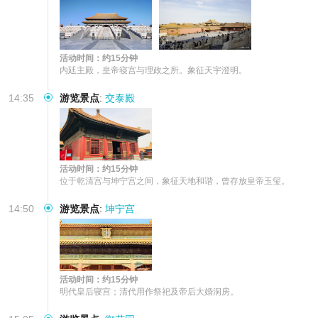
活动时间：约15分钟
内廷主殿，皇帝寝宫与理政之所。象征天宇澄明。
14:35
游览景点
:
交泰殿
活动时间：约15分钟
位于乾清宫与坤宁宫之间，象征天地和谐，曾存放皇帝玉玺。
14:50
游览景点
:
坤宁宫
活动时间：约15分钟
明代皇后寝宫；清代用作祭祀及帝后大婚洞房。