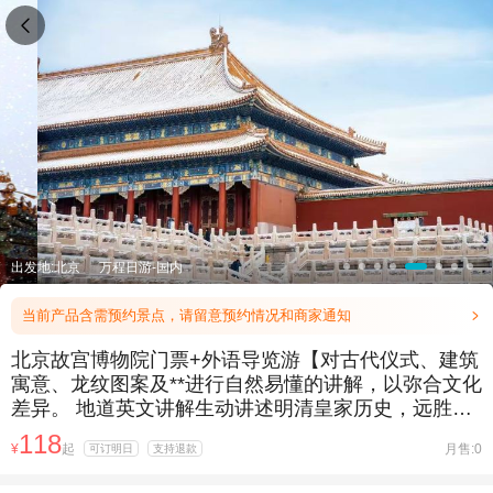

出发地:北京
万程日游-国内
当前产品含需预约景点，请留意预约情况和商家通知

北京故宫博物院门票+外语导览游【对古代仪式、建筑
寓意、龙纹图案及**进行自然易懂的讲解，以弥合文化
差异。 地道英文讲解生动讲述明清皇家历史，远胜走
马观花式的普通观光。 个性化避峰路线搭配全程英文
118
¥
起
月售:0
可订明日
支持退款
指引，专为外国游客、研学团及商务接待打造的理想
之选。】