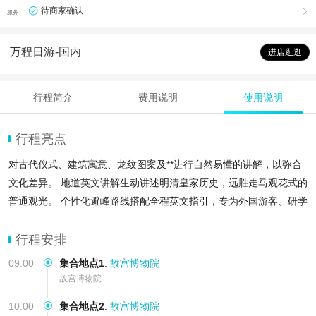
待商家确认

服务
万程日游-国内
进店逛逛
行程简介
费用说明
使用说明
行程亮点
对古代仪式、建筑寓意、龙纹图案及**进行自然易懂的讲解，以弥合
文化差异。 地道英文讲解生动讲述明清皇家历史，远胜走马观花式的
普通观光。 个性化避峰路线搭配全程英文指引，专为外国游客、研学
团及商务接待打造的理想之选
行程安排
09:00
集合地点1
:
故宫博物院
故宫博物院
10:00
集合地点2
:
故宫博物院