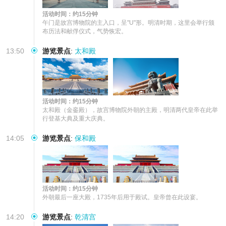
活动时间：约15分钟
午门是故宫博物院的主入口，呈"U"形。明清时期，这里会举行颁
布历法和献俘仪式，气势恢宏。
13:50
游览景点
:
太和殿
活动时间：约15分钟
太和殿（金銮殿），故宫博物院外朝的主殿，明清两代皇帝在此举
行登基大典及重大庆典。
14:05
游览景点
:
保和殿
活动时间：约15分钟
外朝最后一座大殿，1735年后用于殿试。皇帝曾在此设宴。
14:20
游览景点
:
乾清宫