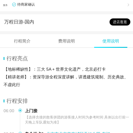
待商家确认

服务
万程日游-国内
进店逛逛
行程简介
费用说明
使用说明
行程亮点
【地标稀缺性】：三大 5A + 世界文化遗产，北京必打卡
【精讲老师】：资深导游全程深度讲解，讲透建筑规制、历史典故、
不虚此行
【省心高效】：一站式服务，零操心、零踩坑，耳麦标配，人多也听
得
行程安排
06:00
上门接
【选择含接的散客拼团的游客接人时间为参考时间 具体以出行前一
天晚上车队通知为准】