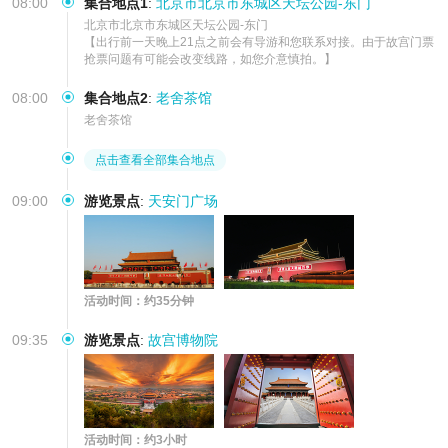
08:00
集合地点1
:
北京市北京市东城区天坛公园-东门
北京市北京市东城区天坛公园-东门

【出行前一天晚上21点之前会有导游和您联系对接。由于故宫门票
抢票问题有可能会改变线路，如您介意慎拍。】
08:00
集合地点2
:
老舍茶馆
老舍茶馆
点击查看全部集合地点
09:00
游览景点
:
天安门广场
活动时间：约35分钟
09:35
游览景点
:
故宫博物院
活动时间：约3小时