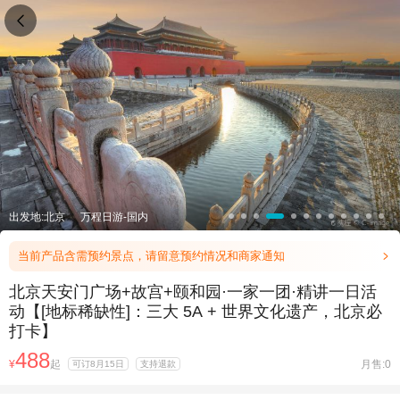

出发地:北京
万程日游-国内
当前产品含需预约景点，请留意预约情况和商家通知

北京天安门广场+故宫+颐和园·一家一团·精讲一日活
动【[地标稀缺性]：三大 5A + 世界文化遗产，北京必
打卡】
488
¥
起
月售:0
可订8月15日
支持退款