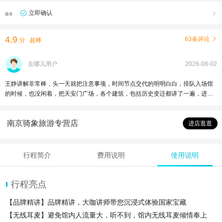
立即确认

服务
4.9
63条评论

分
超棒
去哪儿用户
2026-08-02
王静讲解非常棒，头一天就把注意事项，时间节点交代的明明白白，排队入场馆
的时候，也没闲着，把天安门广场，各个建筑，包括历史变迁都讲了一遍，进入
场馆后，也把参观和讲解安排的很好，有时间看，也有时间参观，非常棒👍
南京骑象旅游专营店
进店逛逛
行程简介
费用说明
使用说明
行程亮点
【品牌精讲】品牌精讲，大咖讲师带您沉浸式体验国家宝藏
【无线耳麦】避免馆内人流量大，听不到，馆内无线耳麦倾情奉上