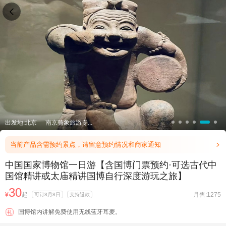

出发地:北京
南京骑象旅游专...
当前产品含需预约景点，请留意预约情况和商家通知

中国国家博物馆一日游【含国博门票预约·可选古代中
国馆精讲或太庙精讲国博自行深度游玩之旅】
30
¥
起
月售:1275
可订8月8日
支持退款
国博馆内讲解免费使用无线蓝牙耳麦。
礼