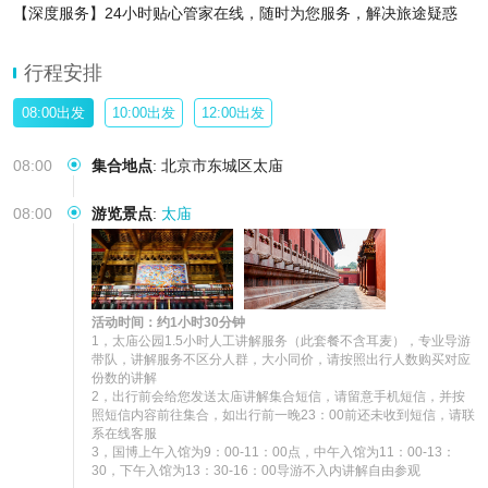
【深度服务】24小时贴心管家在线，随时为您服务，解决旅途疑惑
【无忧出行】一键让您省时省心，让您感受历史文化氛
行程安排
08:00出发
10:00出发
12:00出发
08:00
集合地点
:
北京市东城区太庙
08:00
游览景点
:
太庙
活动时间：约1小时30分钟
1，太庙公园1.5小时人工讲解服务（此套餐不含耳麦），专业导游
带队，讲解服务不区分人群，大小同价，请按照出行人数购买对应
份数的讲解 

2，出行前会给您发送太庙讲解集合短信，请留意手机短信，并按
照短信内容前往集合，如出行前一晚23：00前还未收到短信，请联
系在线客服

3，国博上午入馆为9：00-11：00点，中午入馆为11：00-13：
30，下午入馆为13：30-16：00导游不入内讲解自由参观