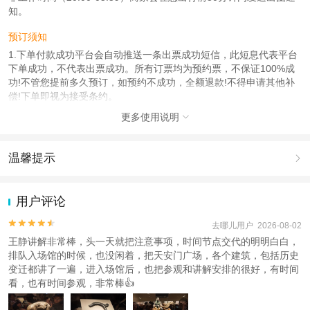
知。
预订须知
1.下单付款成功平台会自动推送一条出票成功短信，此短息代表平台
下单成功，不代表出票成功。所有订票均为预约票，不保证100%成
功!不管您提前多久预订，如预约不成功，全额退款!不得申请其他补
偿!下单即视为接受条约。
此次行程的地接接待服务，由本公司、关联公司或合作公司负责提
更多使用说明

供，您下单即视为已知晓该情况。
使用说明
温馨提示

行程产品包含如下:
1，太庙公园1.5小时人工讲解服务，专业导游带队讲解，讲解服务不
1.去哪儿网提醒您注意人身安全，参加有一定危险性的室内或户外活
区分人群，大小同价，请按照出行人数购买对应份数的讲解
动（如跳伞、潜水、滑雪等）前，请务必仔细阅读
《风险提示》
。
用户评论
2，出行前会给您发送太庙讲解集合短信，请留意手机短信，并按照
2.为普及旅游安全知识及旅游文明公约，使您的旅程顺利圆满完成，
短信内容前往太庙集合，如出行前一晚23：00前还未收到短信，请联
特制定
《去哪儿网旅游安全手册》
，请您认真阅读并切实遵守。


去哪儿用户 2026-08-02
系在线客服
王静讲解非常棒，头一天就把注意事项，时间节点交代的明明白白，
3，国博上午入馆时间为9：00-11：00点，中午入馆时间为11：00-
排队入场馆的时候，也没闲着，把天安门广场，各个建筑，包括历史
13：30，下午入馆时间为13：30-16：00，国博导游不入内讲解，自
变迁都讲了一遍，进入场馆后，也把参观和讲解安排的很好，有时间
由参观
看，也有时间参观，非常棒👍
4，出行当天请自行携带好下单时候填写的对应身份证证件
5, 因一日游产品为一个整体，不支持部分体验后退款及出行当天退款