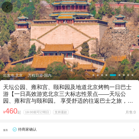

出发地:北京
万程日游-国内
天坛公园、雍和宫、颐和园及地道北京烤鸭一日巴士
游【一日高效游览北京三大标志性景点——天坛公
园、雍和宫与颐和园。 享受舒适的往返巴士之旅，无
需复杂换乘或额外旅行麻烦。 品味正宗北京烤鸭，将
460
¥
起
月售:0
19:00前可订明日
支持退款
文化观光与地道美食完美融合。】
待商家确认

服务