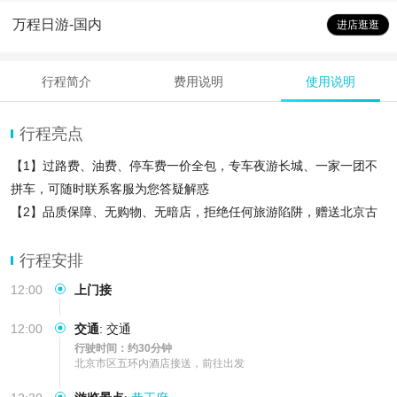
万程日游-国内
进店逛逛
行程简介
费用说明
使用说明
行程亮点
【1】过路费、油费、停车费一价全包，专车夜游长城、一家一团不
拼车，可随时联系客服为您答疑解惑
【2】品质保障、无购物、无暗店，拒绝任何旅游陷阱，赠送北京古
装汉服体验
【3】24小时客服在线为你服务，玩的酷靠得住，让你出行无忧，专
行程安排
做口碑服
12:00
上门接
12:00
交通
:
交通
行驶时间：约30分钟
北京市区五环内酒店接送，前往出发