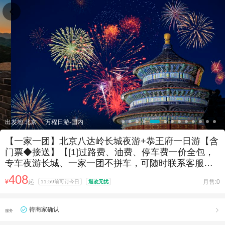

出发地:北京
万程日游-国内
【一家一团】北京八达岭长城夜游+恭王府一日游【含
门票◆接送】【[1]过路费、油费、停车费一价全包，
专车夜游长城、一家一团不拼车，可随时联系客服为
您答疑解惑】
408
¥
起
月售:0
11:59前可订今日
退改无忧
待商家确认

服务