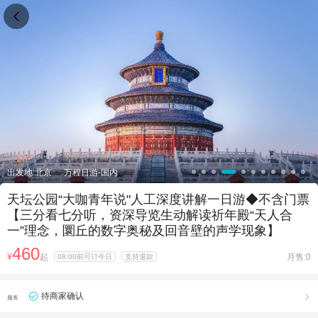

出发地:北京
万程日游-国内
天坛公园“大咖青年说"人工深度讲解一日游◆不含门票
【三分看七分听，资深导览生动解读祈年殿“天人合
一”理念，圜丘的数字奥秘及回音壁的声学现象】
460
¥
起
月售:0
08:00前可订今日
支持退款
待商家确认

服务