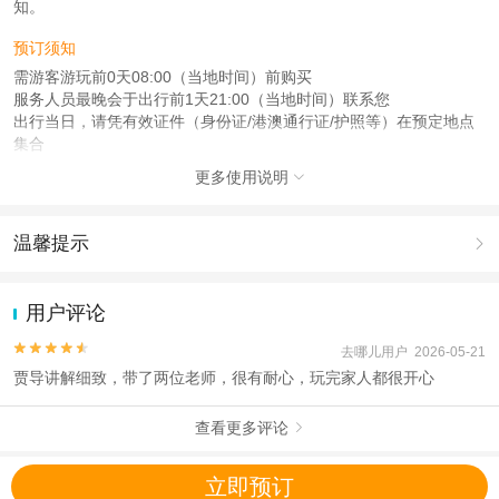
知。
预订须知
需游客游玩前0天08:00（当地时间）前购买
服务人员最晚会于出行前1天21:00（当地时间）联系您
出行当日，请凭有效证件（身份证/港澳通行证/护照等）在预定地点
集合
更多使用说明
查看：
查看工商执照信息
、
查看特许经营许可证信息

本产品由青岛驿路同行国际旅行社有限公司代理招徕，委托社为保定市纵横国际
旅行社有限公司，具体的旅游服务和操作由委托社及其有资质的地接社提供
温馨提示

1.去哪儿网提醒您注意人身安全，参加有一定危险性的室内或户外活
动（如跳伞、潜水、滑雪等）前，请务必仔细阅读
《风险提示》
。
用户评论
2.为普及旅游安全知识及旅游文明公约，使您的旅程顺利圆满完成，
特制定
《去哪儿网旅游安全手册》
，请您认真阅读并切实遵守。


去哪儿用户 2026-05-21
贾导讲解细致，带了两位老师，很有耐心，玩完家人都很开心
查看更多评论

立即预订