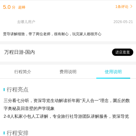
5.0
1条评论

分
超棒
去哪儿用户
2026-05-21
贾导讲解细致，带了两位老师，很有耐心，玩完家人都很开心
万程日游-国内
进店逛逛
行程简介
费用说明
使用说明
行程亮点
三分看七分听，资深导览生动解读祈年殿“天人合一”理念，圜丘的数
字奥秘及回音壁的声学现象
2-8人私家小包人工讲解，专业旅行社导游团队讲解服务，资深导览
全程2.5小时深度讲解，可选上下午场
游览线路参考：天坛公园东门-祈年殿-回音壁-圜丘-斋宫-皇穹宇（具
行程安排