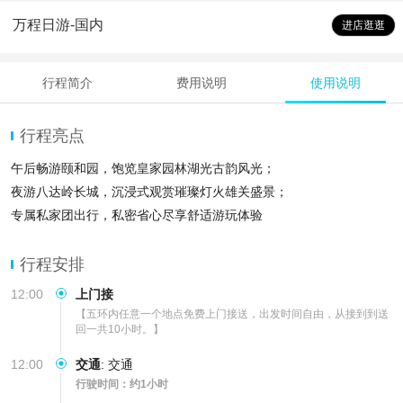
万程日游-国内
进店逛逛
行程简介
费用说明
使用说明
行程亮点
午后畅游颐和园，饱览皇家园林湖光古韵风光；
夜游八达岭长城，沉浸式观赏璀璨灯火雄关盛景；
专属私家团出行，私密省心尽享舒适游玩体验
行程安排
12:00
上门接
【五环内任意一个地点免费上门接送，出发时间自由，从接到到送
回一共10小时。】
12:00
交通
:
交通
行驶时间：约1小时