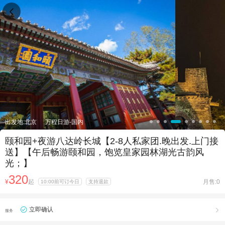

出发地:北京
万程日游-国内
颐和园+夜游八达岭长城【2-8人私家团.晚出发.上门接
送】【午后畅游颐和园，饱览皇家园林湖光古韵风
光；】
320
¥
起
月售:0
10:00前可订今日
支持退款
立即确认

服务