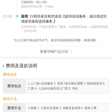
行驶时间：约1小时
返程五环内任意一个地点
23:00
返程
:
行程结束后将您送回【提供送回服务：超出指定区
域提供返程送回服务,】
五环内任意一个地点免费上门接送，出发时间自由，从接到到送回
一共10小时。
*以上行程可能会因为天气、路况等原因做相应调整，敬请谅解。
查看详细产品介绍

费用及退款说明
费用包含
1.上门接+送回服务 2. 商务7座车辆交通费 3. 颐和园首道大
费用包含
门票 4. 八达岭长城首道大门票 5. 司机
费用不含
费用不含
1.晚餐 2. 儿童安全座椅 3. 讲解设备使用 4. 服务小费