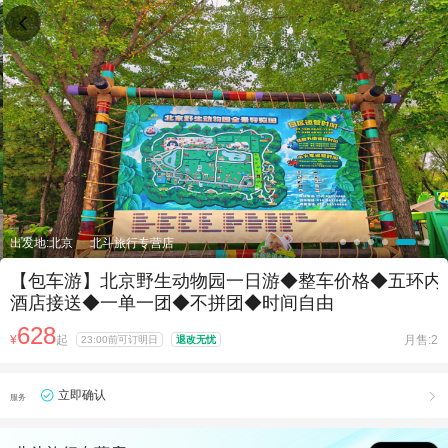

出发地:北京
北斗旅行专营店
【包车游】北京野生动物园一日游◆整车价格◆五环内
酒店接送◆一单一团◆不拼团◆时间自由
628
¥
起
月售:2
23:00前可订明日
退改无忧
立即确认

服务