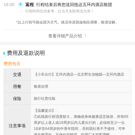
18:00
返程
:
行程结束后将您送回抵达五环内酒店散团
行程时间仅供参考，以当天实际情况为准！
*以上行程可能会因为天气、路况等原因做相应调整，敬请谅解。
查看详细产品介绍

费用及退款说明
费用包含
交通
【小车出行】五环内酒店—北京野生动物园—五环内酒店
用餐
敬请自理
保险
旅行社责任险
【温馨提示】:
①此线路行程强度较大，请确保身体健康适宜旅游，所有65
周岁以上老人或18周岁以内儿童出行的，必须有至少一位
注意事项
18岁至64周岁的中青年陪同，否则我社将不予接待，可申
请全额退款，不做任何赔偿。也望广大游客理解。