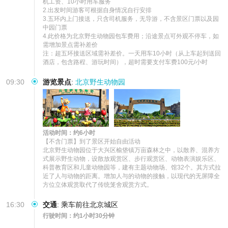
机工资、10小时用车服务

2.出发时间游客可根据自身情况自行安排

3.五环内上门接送，只含司机服务，无导游，不含景区门票以及园
中园门票

4.此价格为北京野生动物园包车费用；沿途景点可外观不停车，如
需增加景点需补差价

注：超五环接送区域需补差价。一天用车10小时（从上车起到送回
酒店，包含路程、游玩时间），超时需要支付车费100元/小时
09:30
游览景点
:
北京野生动物园
活动时间：约6小时
【不含门票】到了景区开始自由活动 

北京野生动物园位于大兴区榆垡镇万亩森林之中，以散养、混养方
式展示野生动物，设散放观赏区、步行观赏区、动物表演娱乐区、
科普教育区和儿童动物园等，建有主题动物场、馆32个。其方式拉
近了人与动物的距离。增加人与的动物的接触，以现代的无屏障全
方位立体观赏取代了传统笼舍观赏方式。
16:30
交通
:
乘车前往北京城区
行驶时间：约1小时30分钟