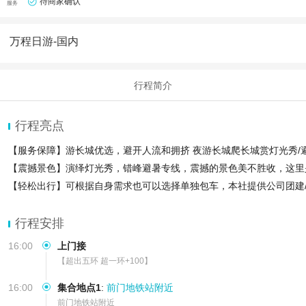
待商家确认
服务
万程日游-国内
行程简介
行程亮点
【服务保障】游长城优选，避开人流和拥挤 夜游长城爬长城赏灯光秀/
【震撼景色】演绎灯光秀，错峰避暑专线，震撼的景色美不胜收，这里
【轻松出行】可根据自身需求也可以选择单独包车，本社提供公司团建
行程安排
16:00
上门接
【超出五环 超一环+100】
16:00
集合地点1
:
前门地铁站附近
前门地铁站附近