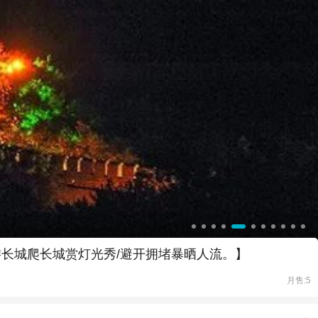
游长城爬长城赏灯光秀/避开拥堵暴晒人流。】
月售:5