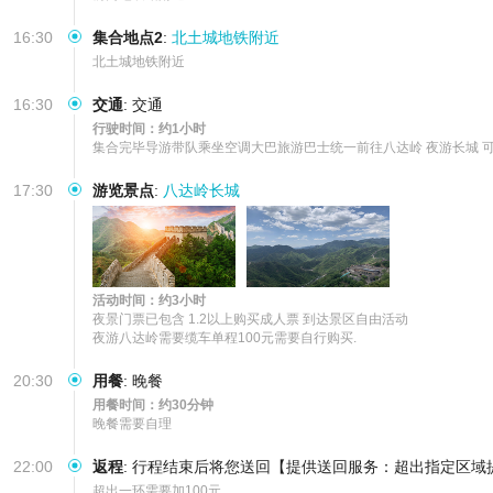
16:30
集合地点2
:
北土城地铁附近
北土城地铁附近
16:30
交通
:
交通
行驶时间：约1小时
集合完毕导游带队乘坐空调大巴旅游巴士统一前往八达岭 夜游长城 可
17:30
游览景点
:
八达岭长城
活动时间：约3小时
夜景门票已包含 1.2以上购买成人票 到达景区自由活动

夜游八达岭需要缆车单程100元需要自行购买.
20:30
用餐
:
晚餐
用餐时间：约30分钟
晚餐需要自理
22:00
返程
:
行程结束后将您送回【提供送回服务：超出指定区域
超出一环需要加100元