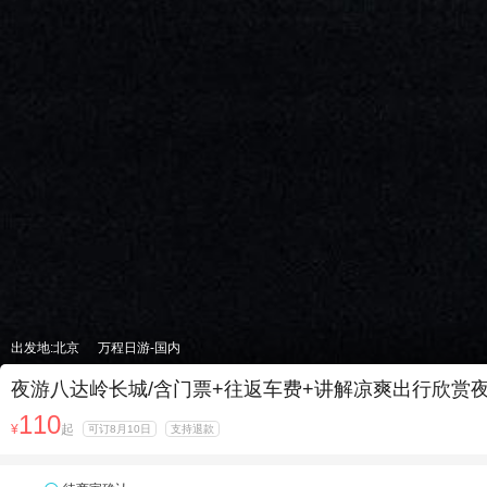
出发地:北京
万程日游-国内
夜游八达岭长城/含门票+往返车费+讲解凉爽出行欣赏
110
¥
起
可订8月10日
支持退款