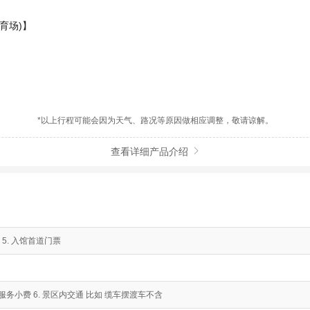
育场)】
*以上行程可能会因为天气、路况等原因做相应调整，敬请谅解。
查看详细产品介绍

 5. 入馆首道门票
5. 服务小费 6. 景区内交通 比如 缆车摆渡车不含