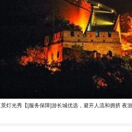
夜景灯光秀【[服务保障]游长城优选，避开人流和拥挤 夜