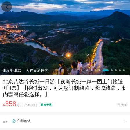

出发地:北京
万程日游-国内
北京八达岭长城一日游【夜游长城一家一团上门接送
+门票】【随时出发，可为您订制线路，长城线路，市
内套餐任您选择。】
358
¥
起
月售:0
可订明日
退改无忧
立即确认

服务