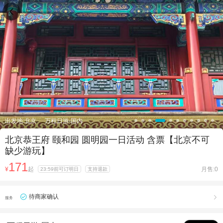

出发地:北京
万程日游-国内
北京恭王府 颐和园 圆明园一日活动 含票【北京不可
缺少游玩】
171
¥
起
月售:0
23:59前可订明日
支持退款
待商家确认

服务