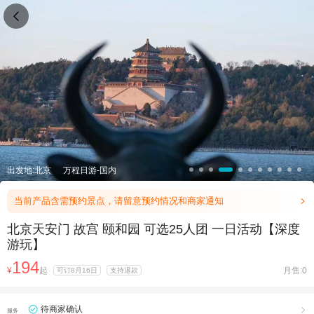

出发地:北京
万程日游-国内
当前产品含需预约景点，请留意预约情况和商家通知

北京天安门 故宫 颐和园 可选25人团 一日活动【深度
游玩】
194
¥
起
月售:0
可订8月16日
支持退款
待商家确认

服务