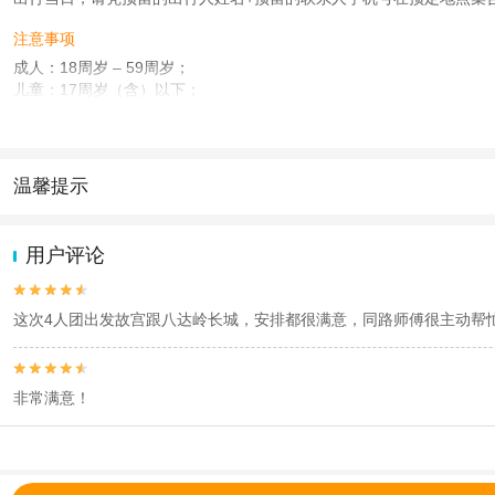
注意事项
成人：18周岁 – 59周岁；
儿童：17周岁（含）以下；
老人：60周岁 – 99周岁；
查看：
查看工商执照信息
、
查看特许经营许可证信息
本产品由青岛驿路同行国际旅行社有限公司代理招徕，委托社为乐圣天下国际旅行
温馨提示
1.去哪儿网提醒您注意人身安全，参加有一定危险性的室内或户外活
2.为普及旅游安全知识及旅游文明公约，使您的旅程顺利圆满完成，特
用户评论


这次4人团出发故宫跟八达岭长城，安排都很满意，同路师傅很主动帮


非常满意！