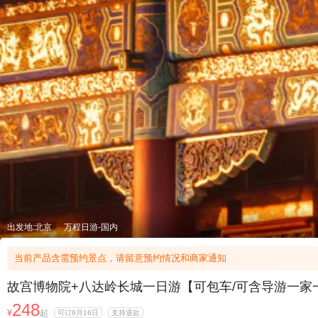
出发地:北京
万程日游-国内
当前产品含需预约景点，请留意预约情况和商家通知
故宫博物院+八达岭长城一日游【可包车/可含导游一家
248
¥
起
可订8月16日
支持退款