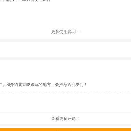
更多使用说明

社（北京）有限公司，具体的旅游服务和操作由委托社及其有资质的地接社提供
动（如跳伞、潜水、滑雪等）前，请务必仔细阅读
《风险提示》
。
制定
《去哪儿网旅游安全手册》
，请您认真阅读并切实遵守。
忙，和介绍北京吃跟玩的地方，会推荐给朋友们！
查看更多评论
