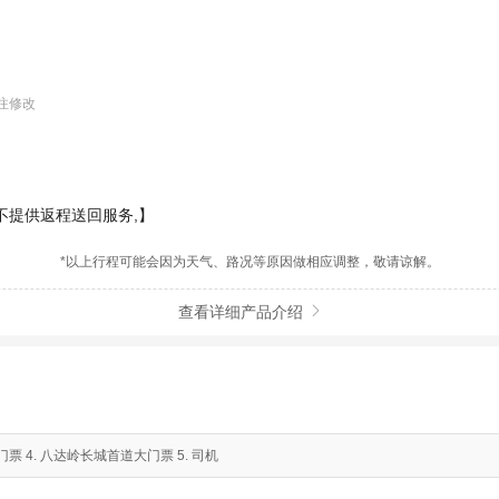
注修改
不提供返程送回服务,】
*以上行程可能会因为天气、路况等原因做相应调整，敬请谅解。
查看详细产品介绍

票 4. 八达岭长城首道大门票 5. 司机