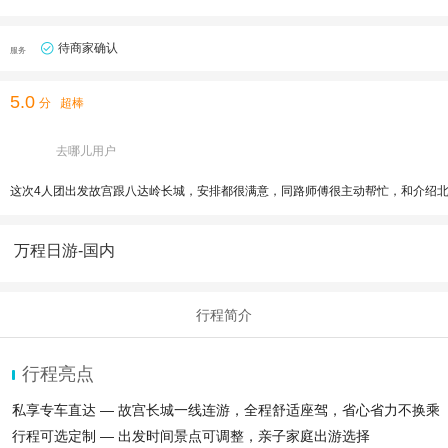
待商家确认
服务
5.0
分
超棒
去哪儿用户
这次4人团出发故宫跟八达岭长城，安排都很满意，同路师傅很主动帮忙，和介绍
万程日游-国内
行程简介
行程亮点
私享专车直达 — 故宫长城一线连游，全程舒适座驾，省心省力不换乘
行程可选定制 — 出发时间景点可调整，亲子家庭出游选择