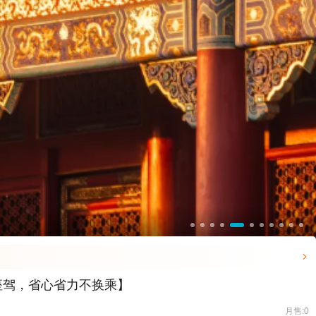

座驾，省心省力不换乘】
月售:0