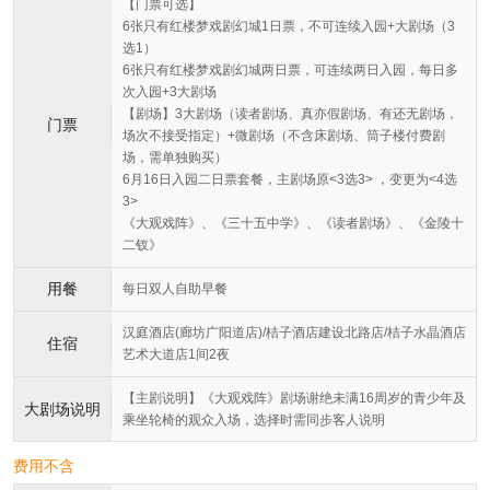
【门票可选】
6张只有红楼梦戏剧幻城1日票，不可连续入园+大剧场（3
选1）
6张只有红楼梦戏剧幻城两日票，可连续两日入园，每日多
次入园+3大剧场
【剧场】3大剧场（读者剧场、真亦假剧场、有还无剧场，
门票
场次不接受指定）+微剧场（不含床剧场、筒子楼付费剧
场，需单独购买）
6月16日入园二日票套餐，主剧场原<3选3> ，变更为<4选
3>
《大观戏阵》、《三十五中学》、《读者剧场》、《金陵十
二钗》
用餐
每日双人自助早餐
汉庭酒店(廊坊广阳道店)/桔子酒店建设北路店/桔子水晶酒店
住宿
艺术大道店1间2夜
【主剧说明】《大观戏阵》剧场谢绝未满16周岁的青少年及
大剧场说明
乘坐轮椅的观众入场，选择时需同步客人说明
费用不含