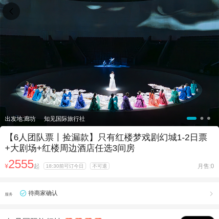

出发地:廊坊
知见国际旅行社
【6人团队票丨捡漏款】只有红楼梦戏剧幻城1-2日票
+大剧场+红楼周边酒店任选3间房
2555
¥
起
月售:0
18:30前可订今日
不可退
待商家确认

服务