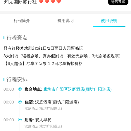
知见国际旅行社
进店逛逛
行程简介
费用说明
使用说明
行程亮点
只有红楼梦戏剧幻城1日/2日两日入园票畅玩
3大剧场（读者剧场、真亦假剧场、有还无剧场，3大剧场各观演）
【6人超值】尽享团队票 1-2日尽享折扣价格
108个情景空间体验打卡+微剧场观演体
行程安排
00:00
集合地点
:
廊坊市广阳区汉庭酒店(廊坊广阳道店)
00:00
住宿
:
汉庭酒店(廊坊广阳道店)
汉庭酒店(廊坊广阳道店)
00:00
用餐
:
双人早餐
汉庭酒店(廊坊广阳道店)