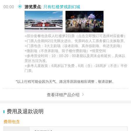
00:00
游览景点
:
只有红楼梦戏剧幻城
⭐部分套餐包含双人红楼梦2日票（点击立即预订可选择对应套餐） 

⭐门票入住期间2日无限次进出。凭票码在人工票务窗口兑换取票。 

⭐门票包含：3大主剧场（读者剧场、真亦假剧场、有还无剧场）
+微剧场（不含床剧场、筒子楼付费剧场）+情景空间

⭐参考营业时间：10：00-20：00暑期以及周末会有延长，具体以
景区当日为准。 

⭐参考儿童政策：6周岁以下免费，6周（含）-18周岁（不含）半价
门票。
*以上行程可能会因为天气、路况等原因做相应调整，敬请谅解。
查看详细产品介绍

费用及退款说明
费用包含