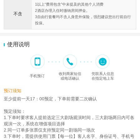
1以上“费用包含”中未提及的其他个人消费
2酒店办理入住时缴纳房间押金。
不含
3自由行套餐均不含人身意外保险，强烈建议您出行前自行
投保。
使用说明
收到商家短信
凭联系人信息
手机预订
或电话确认
在指定地上车
预订须知
至少提前一天17：00预定，下单前需要二次确认
预定须知：
1.下单时要求客人提前选定三大剧场观演时间，三大剧场两日内可各
观演一次，系统在增值项目选择
2.同一订单多张票仅支持预定同一剧场同一场次
3.下单时，需提供使用门票【每一位】客人名字、身份证号、手机号